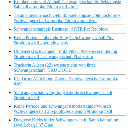
Krankenhaus statt Abiball #schwangerschaft #präeklampsie
#abiball #trudoku #doku #zdf #funk
Traumatherapie nach Geburt#präeklampsie #bluthochdruck
#schwangerschaft #trudoku #doku #funk #zdf
Schwangerschaft als Business | ARTE Re: Reupload
Keine Periode – aber ein Baby? #Schwangerschaft #tru
#trudoku #zdf #periode #pcos
Unbemerkt schwanger – trotz Pille?! #lebensveränderung
#trudoku #zdf #schwangerschaft #baby #tru
Truckerin Aileen (22) wusste nichts von ihrer
Schwangerschaft | TRU DOKU
Kind trotz Abtreibung #shorts #schwangerschaft #trudoku
#zdf
Schwangerschaftsvergiftung #shorts #schwangerschaft
#trudoku #zdf
Keine Periode und schwanger #shorts #kinderwunsch
#schwangerschaft #hypophysenadenom #trudoku #zdf
Diagnose Krebs in der Schwangerschaft: Sarah kämpft um
zwei Leben I 37 Grad