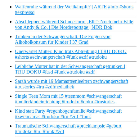
Waffenruhe während der Wettkämpfe? | ARTE #info #shorts
#expresso
Abschleppen während Schneesturm „Elli“: Noch mehr Fälle
von Andy & Co. | Die Nordreportage | NDR Dok
Trinken in der Schwangerschaft: Die Folgen von
Alkoholkonsum für Kinder I 37 Grad
Unerwartet Mutter: Kind trotz Abtreibung | TRU DOKU
#shorts #schwangerschaft #funk #zdf #trudoku
Leibliche Mutter hat in der Schwangerschaft getrunken I
TRU DOKU #fasd #funk #trudoku #zdf
Sarah wurde mit 19 Mama#teenieeltern #schwangerschaft
#trustories #tru #zdfmediathek
Single Teen Mom mit 15 #teenmom #schwangerschaft
#mutterkindeinrichtung #trudoku #doku #trustories
Kind statt Party #regenbogenfamilie #schwangerschaft
#zweimamas #trudoku #tru #zdf #funk
Traumatische Schwangerschaft #präeklampsie #geburt
#trudoku #tru #funk #zdf