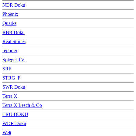
NDR Doku
Phoenix
Quarks
RBB Doku
Real Stories
reporter
Spiegel TV
SRF
STRG_F
SWR Doku
Terra X
Terra X Lesch & Co
TRU DOKU
WDR Doku
Welt