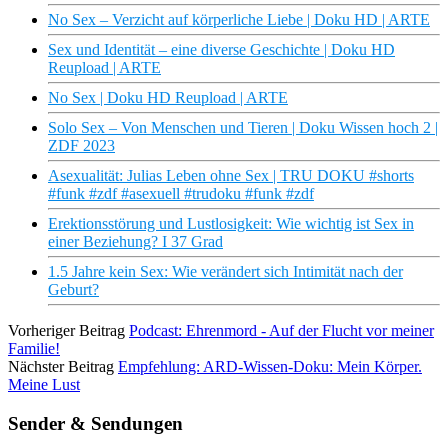
No Sex – Verzicht auf körperliche Liebe | Doku HD | ARTE
Sex und Identität – eine diverse Geschichte | Doku HD
Reupload | ARTE
No Sex | Doku HD Reupload | ARTE
Solo Sex – Von Menschen und Tieren | Doku Wissen hoch 2 |
ZDF 2023
Asexualität: Julias Leben ohne Sex | TRU DOKU #shorts
#funk #zdf #asexuell #trudoku #funk #zdf
Erektionsstörung und Lustlosigkeit: Wie wichtig ist Sex in
einer Beziehung? I 37 Grad
1.5 Jahre kein Sex: Wie verändert sich Intimität nach der
Geburt?
Vorheriger Beitrag
Podcast: Ehrenmord - Auf der Flucht vor meiner
Familie!
Nächster Beitrag
Empfehlung: ARD-Wissen-Doku: Mein Körper.
Meine Lust
Sender & Sendungen