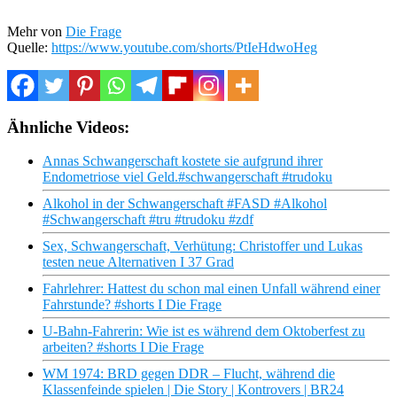
Mehr von
Die Frage
Quelle:
https://www.youtube.com/shorts/PtIeHdwoHeg
Ähnliche Videos:
Annas Schwangerschaft kostete sie aufgrund ihrer
Endometriose viel Geld.#schwangerschaft #trudoku
Alkohol in der Schwangerschaft #FASD #Alkohol
#Schwangerschaft #tru #trudoku #zdf
Sex, Schwangerschaft, Verhütung: Christoffer und Lukas
testen neue Alternativen I 37 Grad
Fahrlehrer: Hattest du schon mal einen Unfall während einer
Fahrstunde? #shorts I Die Frage
U-Bahn-Fahrerin: Wie ist es während dem Oktoberfest zu
arbeiten? #shorts I Die Frage
WM 1974: BRD gegen DDR – Flucht, während die
Klassenfeinde spielen | Die Story | Kontrovers | BR24