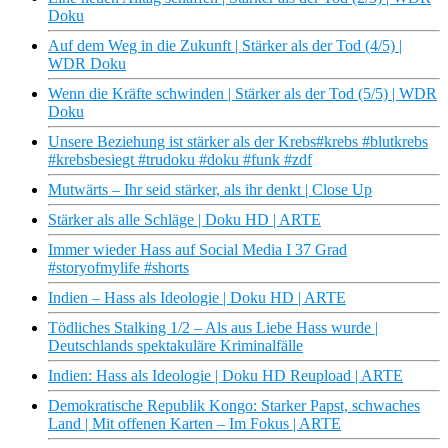
Doku
Auf dem Weg in die Zukunft | Stärker als der Tod (4/5) |
WDR Doku
Wenn die Kräfte schwinden | Stärker als der Tod (5/5) | WDR
Doku
Unsere Beziehung ist stärker als der Krebs#krebs #blutkrebs
#krebsbesiegt #trudoku #doku #funk #zdf
Mutwärts – Ihr seid stärker, als ihr denkt | Close Up
Stärker als alle Schläge | Doku HD | ARTE
Immer wieder Hass auf Social Media I 37 Grad
#storyofmylife #shorts
Indien – Hass als Ideologie | Doku HD | ARTE
Tödliches Stalking 1/2 – Als aus Liebe Hass wurde |
Deutschlands spektakuläre Kriminalfälle
Indien: Hass als Ideologie | Doku HD Reupload | ARTE
Demokratische Republik Kongo: Starker Papst, schwaches
Land | Mit offenen Karten – Im Fokus | ARTE