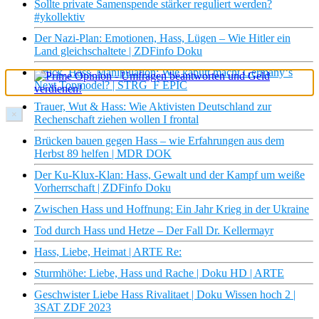
Sollte private Samenspende stärker reguliert werden?
#ykollektiv
Der Nazi-Plan: Emotionen, Hass, Lügen – Wie Hitler ein
Land gleichschaltete | ZDFinfo Doku
Druck, Hass, Manipulation: Wie kaputt macht Germany‘s
Next Topmodel? | STRG_F EPIC
Trauer, Wut & Hass: Wie Aktivisten Deutschland zur
×
Rechenschaft ziehen wollen I frontal
Brücken bauen gegen Hass – wie Erfahrungen aus dem
Herbst 89 helfen | MDR DOK
Der Ku-Klux-Klan: Hass, Gewalt und der Kampf um weiße
Vorherrschaft | ZDFinfo Doku
Zwischen Hass und Hoffnung: Ein Jahr Krieg in der Ukraine
Tod durch Hass und Hetze – Der Fall Dr. Kellermayr
Hass, Liebe, Heimat | ARTE Re:
Sturmhöhe: Liebe, Hass und Rache | Doku HD | ARTE
Geschwister Liebe Hass Rivalitaet | Doku Wissen hoch 2 |
3SAT ZDF 2023