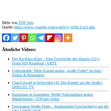
Mehr von
ZDF Info
Quelle:
https://www.youtube.com/watch?v=aT6LUxcLqkk
Ähnliche Videos:
Der Ku-Klux-Klan – Eine Geschichte des Hasses (2/2) |
Doku HD Reupload | ARTE
Unbreakable: Mein Kampf gegen „weiße Folter“ im Iran |
Dokus & Repotagen
Clan-Gewalt in Schweden (4): Der Kampf um die Straße |
SPIEGEL TV
Rassismus in Australien: Weiße Nationalisten gegen
Minderheiten | ZDFinfo Doku
Faszination Weiße Flotte – Raddampfer-Geschichte(n) auf der
Elbe I MDR DOK