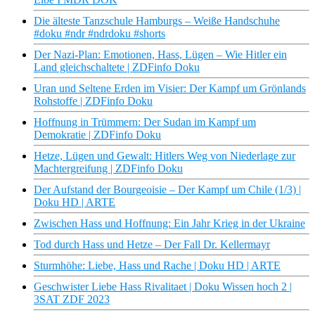
Die älteste Tanzschule Hamburgs – Weiße Handschuhe
#doku #ndr #ndrdoku #shorts
Der Nazi-Plan: Emotionen, Hass, Lügen – Wie Hitler ein
Land gleichschaltete | ZDFinfo Doku
Uran und Seltene Erden im Visier: Der Kampf um Grönlands
Rohstoffe | ZDFinfo Doku
Hoffnung in Trümmern: Der Sudan im Kampf um
Demokratie | ZDFinfo Doku
Hetze, Lügen und Gewalt: Hitlers Weg von Niederlage zur
Machtergreifung | ZDFinfo Doku
Der Aufstand der Bourgeoisie – Der Kampf um Chile (1/3) |
Doku HD | ARTE
Zwischen Hass und Hoffnung: Ein Jahr Krieg in der Ukraine
Tod durch Hass und Hetze – Der Fall Dr. Kellermayr
Sturmhöhe: Liebe, Hass und Rache | Doku HD | ARTE
Geschwister Liebe Hass Rivalitaet | Doku Wissen hoch 2 |
3SAT ZDF 2023