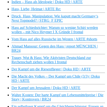
Indien – Hass als Ideologie | Doku HD | ARTE
Hass, Liebe, Heimat | ARTE Re:
Druck, Hass, Manipulation: Wie kaputt macht Germany‘s
Next Topmodel? | STRG_F EPIC
Hass auf Schiedsrichter: Warum so wenige Schiri werden
wollen – mit Nico Heymer I X Gründe I frontal
Vom Hass auf alles Russische im Westen | ARTE #shorts
Ahmad Mansour: Gegen den Hass | report MÜNCHEN |
BR24
Trauer, Wut & Hass: Wie Aktivisten Deutschland zur
Rechenschaft ziehen wollen I frontal
Der Kampf um die Riesenflieger | Doku HD | ARTE
Die Macht des Volkes – Der Kampf um Chile (3/3) | Doku
HD | ARTE
Der Kampf um Jerusalem | Doku HD | ARTE
Wahre Kosten: Der harte Kampf um Lebensmittelpreise | Die
Story | Kontrovers | BR24
Ein selbstloser Kampf um die Gleichberechtigung: Frauen an