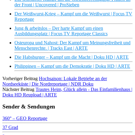
der Front | Uncovered | ProSieben
Der Weißwurst-Krieg – Kampf um die Weißwurst | Focus TV
Reportage
Jung & arbeitslos – Der harte Kampf um einen
Ausbildungsplatz | Focus TV Reportage Classics
Osteuropa und Nahost: Der Kampf um Meinungsfreiheit und
Menschenrechte. | Tracks East | ARTE
Die Habsburger – Kampf um die Macht | Doku HD | ARTE
Philippinen – Kampf um die Demokratie | Doku HD | ARTE
Vorheriger Beitrag
Hochsaison: Lokale Betriebe an der
Nordseeküste | Die Nordreportage | NDR Doku
Nächster Beitrag
Trautes Heim, Glück allein - Das Einfamilienhaus |
Doku HD Reupload | ARTE
Sender & Sendungen
360° – GEO Reportage
37 Grad