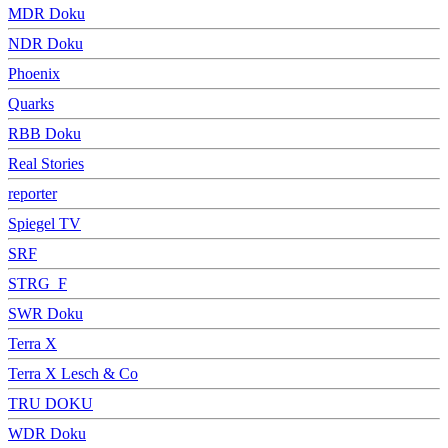
MDR Doku
NDR Doku
Phoenix
Quarks
RBB Doku
Real Stories
reporter
Spiegel TV
SRF
STRG_F
SWR Doku
Terra X
Terra X Lesch & Co
TRU DOKU
WDR Doku