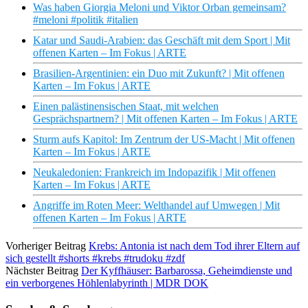
Was haben Giorgia Meloni und Viktor Orban gemeinsam?
#meloni #politik #italien
Katar und Saudi-Arabien: das Geschäft mit dem Sport | Mit
offenen Karten – Im Fokus | ARTE
Brasilien-Argentinien: ein Duo mit Zukunft? | Mit offenen
Karten – Im Fokus | ARTE
Einen palästinensischen Staat, mit welchen
Gesprächspartnern? | Mit offenen Karten – Im Fokus | ARTE
Sturm aufs Kapitol: Im Zentrum der US-Macht | Mit offenen
Karten – Im Fokus | ARTE
Neukaledonien: Frankreich im Indopazifik | Mit offenen
Karten – Im Fokus | ARTE
Angriffe im Roten Meer: Welthandel auf Umwegen | Mit
offenen Karten – Im Fokus | ARTE
Vorheriger Beitrag
Krebs: Antonia ist nach dem Tod ihrer Eltern auf
sich gestellt #shorts #krebs #trudoku #zdf
Nächster Beitrag
Der Kyffhäuser: Barbarossa, Geheimdienste und
ein verborgenes Höhlenlabyrinth | MDR DOK