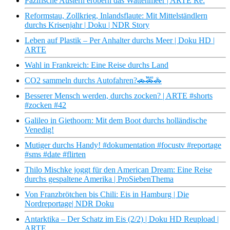
Pazifische Austern erobern das Wattenmeer | ARTE Re:
Reformstau, Zollkrieg, Inlandsflaute: Mit Mittelständlern
durchs Krisenjahr | Doku | NDR Story
Leben auf Plastik – Per Anhalter durchs Meer | Doku HD |
ARTE
Wahl in Frankreich: Eine Reise durchs Land
CO2 sammeln durchs Autofahren?🚗🚕🚓
Besserer Mensch werden, durchs zocken? | ARTE #shorts
#zocken #42
Galileo in Giethoorn: Mit dem Boot durchs holländische
Venedig!
Mutiger durchs Handy! #dokumentation #focustv #reportage
#sms #date #flirten
Thilo Mischke joggt für den American Dream: Eine Reise
durchs gespaltene Amerika | ProSiebenThema
Von Franzbrötchen bis Chili: Eis in Hamburg | Die
Nordreportage| NDR Doku
Antarktika – Der Schatz im Eis (2/2) | Doku HD Reupload |
ARTE