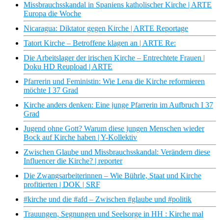
Missbrauchsskandal in Spaniens katholischer Kirche | ARTE
Europa die Woche
Nicaragua: Diktator gegen Kirche | ARTE Reportage
Tatort Kirche – Betroffene klagen an | ARTE Re:
Die Arbeitslager der irischen Kirche – Entrechtete Frauen |
Doku HD Reupload | ARTE
Pfarrerin und Feministin: Wie Lena die Kirche reformieren
möchte I 37 Grad
Kirche anders denken: Eine junge Pfarrerin im Aufbruch I 37
Grad
Jugend ohne Gott? Warum diese jungen Menschen wieder
Bock auf Kirche haben | Y-Kollektiv
Zwischen Glaube und Missbrauchsskandal: Verändern diese
Influencer die Kirche? | reporter
Die Zwangsarbeiterinnen – Wie Bührle, Staat und Kirche
profitierten | DOK | SRF
#kirche und die #afd – Zwischen #glaube und #politik
Trauungen, Segnungen und Seelsorge in HH : Kirche mal