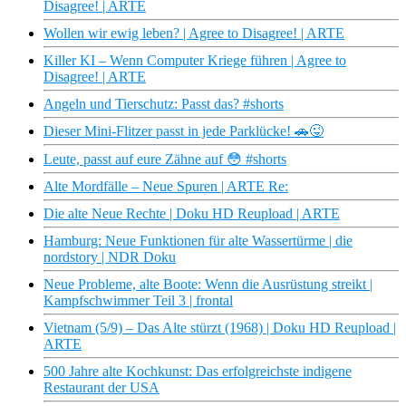
Disagree! | ARTE
Wollen wir ewig leben? | Agree to Disagree! | ARTE
Killer KI – Wenn Computer Kriege führen | Agree to
Disagree! | ARTE
Angeln und Tierschutz: Passt das? #shorts
Dieser Mini-Flitzer passt in jede Parklücke! 🚗😜
Leute, passt auf eure Zähne auf 😳 #shorts
Alte Mordfälle – Neue Spuren | ARTE Re:
Die alte Neue Rechte | Doku HD Reupload | ARTE
Hamburg: Neue Funktionen für alte Wassertürme | die
nordstory | NDR Doku
Neue Probleme, alte Boote: Wenn die Ausrüstung streikt |
Kampfschwimmer Teil 3 | frontal
Vietnam (5/9) – Das Alte stürzt (1968) | Doku HD Reupload |
ARTE
500 Jahre alte Kochkunst: Das erfolgreichste indigene
Restaurant der USA