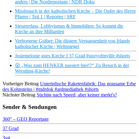
anders | Die Nordreportage | NDR Doku
Missbrauch in der katholischen Kirche – Die Opfer des Herrn
Pfarrer | Teil 1 | Reporter | SRF
Steuererlass, Lobbyismus & Immobilien: So kommt die
Kirche an ihre Milliarden
Verborgene Gräber: Die düstere Vergangenheit von Irlands
katholischer Kirche | Weltspiegel
Josiemelonie goes Kirche I 37 Grad #storyofmylife #shorts
😮 „Was zum HENKER passiert hier!?“ Zu Besuch in der
Wrestling-Kirche!
Vorheriger Beitrag
Unterirdische Raketenfabrik: Das grausame Erbe
des Kohnsteins | #mdrdok #ardmediathek #shorts
Nächster Beitrag
Süchtig nach Speed, aber keiner merkt's?
Sender & Sendungen
360° – GEO Reportage
37 Grad
3sat