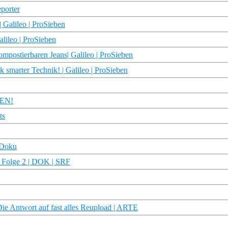
eporter
| Galileo | ProSieben
lileo | ProSieben
mpostierbaren Jeans| Galileo | ProSieben
 smarter Technik! | Galileo | ProSieben
HEN!
ts
 Doku
 | Folge 2 | DOK | SRF
e Antwort auf fast alles Reupload | ARTE