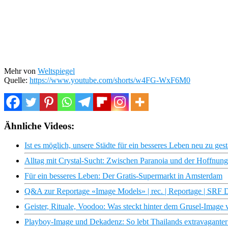
Mehr von
Weltspiegel
Quelle:
https://www.youtube.com/shorts/w4FG-WxF6M0
Ähnliche Videos:
Ist es möglich, unsere Städte für ein besseres Leben neu zu ge
Alltag mit Crystal-Sucht: Zwischen Paranoia und der Hoffnung 
Für ein besseres Leben: Der Gratis-Supermarkt in Amsterdam
Q&A zur Reportage «Image Models» | rec. | Reportage | SRF 
Geister, Rituale, Voodoo: Was steckt hinter dem Grusel-Imag
Playboy-Image und Dekadenz: So lebt Thailands extravagant