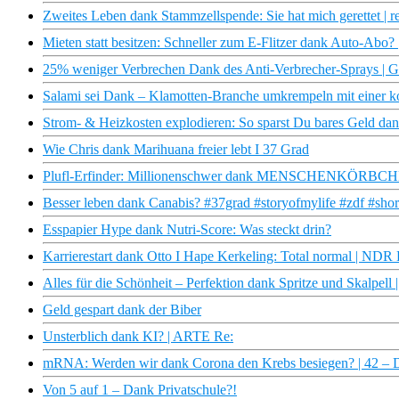
Zweites Leben dank Stammzellspende: Sie hat mich gerettet | r
Mieten statt besitzen: Schneller zum E-Flitzer dank Auto-Abo? 
25% weniger Verbrechen Dank des Anti-Verbrecher-Sprays | Ga
Salami sei Dank – Klamotten-Branche umkrempeln mit einer ko
Strom- & Heizkosten explodieren: So sparst Du bares Geld dank
Wie Chris dank Marihuana freier lebt I 37 Grad
Plufl-Erfinder: Millionenschwer dank MENSCHENKÖRBC
Besser leben dank Canabis? #37grad #storyofmylife #zdf #shor
Esspapier Hype dank Nutri-Score: Was steckt drin?
Karrierestart dank Otto I Hape Kerkeling: Total normal | NDR
Alles für die Schönheit – Perfektion dank Spritze und Skalpell
Geld gespart dank der Biber
Unsterblich dank KI? | ARTE Re:
mRNA: Werden wir dank Corona den Krebs besiegen? | 42 – Di
Von 5 auf 1 – Dank Privatschule?!