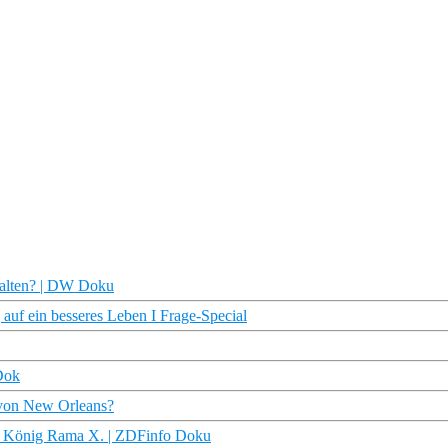
stalten? | DW Doku
auf ein besseres Leben I Frage-Special
Dok
e von New Orleans?
er König Rama X. | ZDFinfo Doku