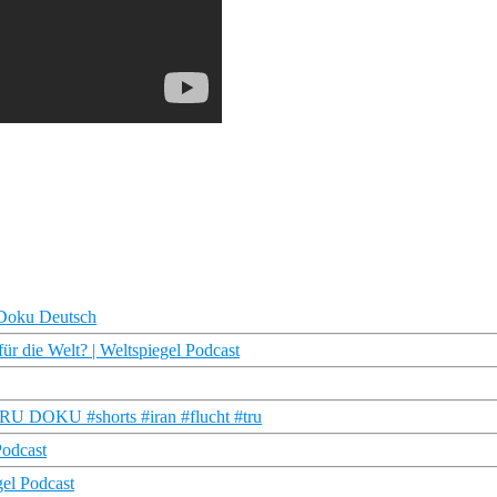
 Doku Deutsch
r die Welt? | Weltspiegel Podcast
| TRU DOKU #shorts #iran #flucht #tru
Podcast
gel Podcast