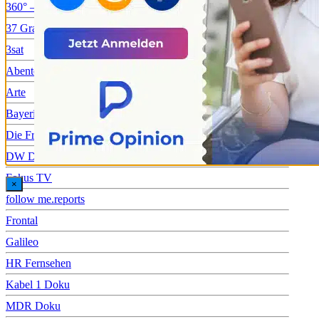
360° – GEO Reportage
37 Grad
3sat
Abenteuer Leben
Arte
Bayerisches Fernsehen
Die Frage
DW Doku
Fokus TV
×
follow me.reports
Frontal
Galileo
HR Fernsehen
Kabel 1 Doku
MDR Doku