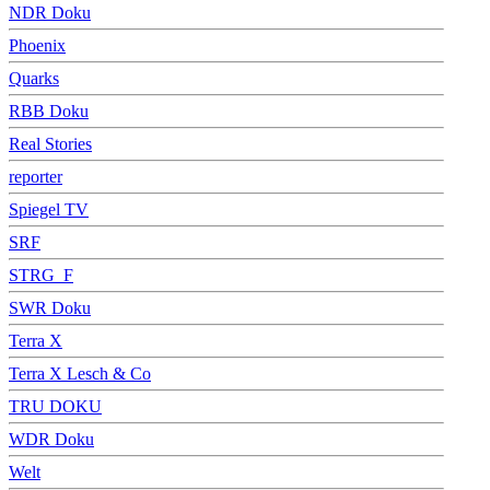
NDR Doku
Phoenix
Quarks
RBB Doku
Real Stories
reporter
Spiegel TV
SRF
STRG_F
SWR Doku
Terra X
Terra X Lesch & Co
TRU DOKU
WDR Doku
Welt