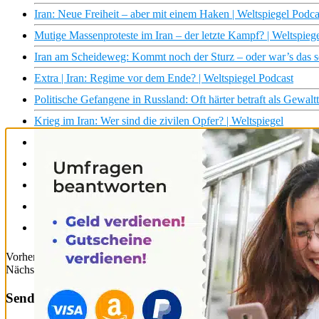
Iran: Neue Freiheit – aber mit einem Haken | Weltspiegel Podca
Mutige Massenproteste im Iran – der letzte Kampf? | Weltspieg
Iran am Scheideweg: Kommt noch der Sturz – oder war’s das s
Extra | Iran: Regime vor dem Ende? | Weltspiegel Podcast
Politische Gefangene in Russland: Oft härter betraft als Gewalt
Krieg im Iran: Wer sind die zivilen Opfer? | Weltspiegel
Urlaubschaos durch den Iran-Krieg | Weltspiegel
Sonne, Strand und Oligarchen: Die Türkei-Russland-Connecti
Russland und Iran: Welche sozialen Netzwerke? | Mit offenen
Russland, China, Iran: Front gegen den Westen | Doku HD | 
Russland, China, Iran: Front gegen den Westen | Doku HD R
Vorheriger Beitrag
Das Bad der Zukunft: Dusche ohne Wasser-Limit &
Nächster Beitrag
Anderlecht: Besseres Image dank Fastenbrechen
Sender & Sendungen