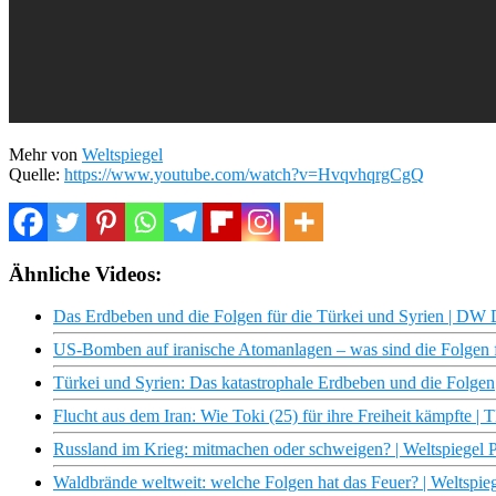
Mehr von
Weltspiegel
Quelle:
https://www.youtube.com/watch?v=HvqvhqrgCgQ
Ähnliche Videos:
Das Erdbeben und die Folgen für die Türkei und Syrien | DW
US-Bomben auf iranische Atomanlagen – was sind die Folgen fü
Türkei und Syrien: Das katastrophale Erdbeben und die Folgen
Flucht aus dem Iran: Wie Toki (25) für ihre Freiheit kämpfte 
Russland im Krieg: mitmachen oder schweigen? | Weltspiegel 
Waldbrände weltweit: welche Folgen hat das Feuer? | Weltspie