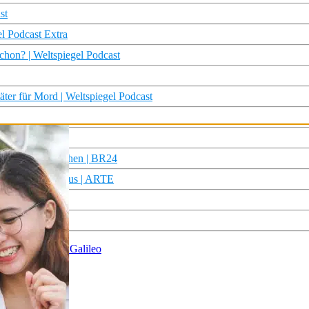
st
el Podcast Extra
chon? | Weltspiegel Podcast
täter für Mord | Weltspiegel Podcast
on | report München | BR24
 Karten – Im Fokus | ARTE
ARTE
eupload | ARTE
 KI-Toilette? | Galileo