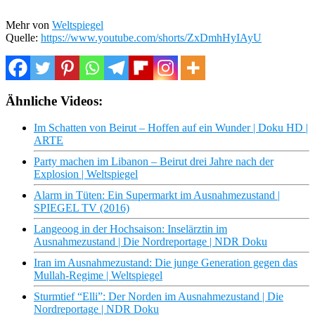
Mehr von
Weltspiegel
Quelle:
https://www.youtube.com/shorts/ZxDmhHyIAyU
Ähnliche Videos:
Im Schatten von Beirut – Hoffen auf ein Wunder | Doku HD |
ARTE
Party machen im Libanon – Beirut drei Jahre nach der
Explosion | Weltspiegel
Alarm in Tüten: Ein Supermarkt im Ausnahmezustand |
SPIEGEL TV (2016)
Langeoog in der Hochsaison: Inselärztin im
Ausnahmezustand | Die Nordreportage | NDR Doku
Iran im Ausnahmezustand: Die junge Generation gegen das
Mullah-Regime | Weltspiegel
Sturmtief “Elli”: Der Norden im Ausnahmezustand | Die
Nordreportage | NDR Doku