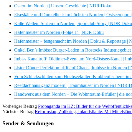
Ostern im Norden | Unsere Geschichte | NDR Doku
Eiseskälte und Dunkelheit: Im höchsten Norden | Ostseerepor
Kalte Wellen: Surfen im Norden | Sportclub Story | NDR Doku
Hafenmeister im Norden (Folge 1) | NDR Doku
Hafenmeister – festgemacht im Norden | Doku & Reportage |
Onkel Ben’s Imbiss: Burger-Laden in Rostocks Industriegebie
Imbiss Kanaltreff: Oldtimer-Event am Nord-Ostsee-Kanal | I
Lister Döner: Perfektion trifft auf Chaos | Imbisse im Norden
Vom Schlickschlitten zum Hochseekutter: Krabbenfischerei i
Reetdachhaus ganz modern | Traumhäuser im Norden | NDR 
Handwerk aus dem Norden – Die Wohntraum-Erfüller | die no
Vorheriger Beitrag
Propaganda im KZ: Bilder für die Weltöffentlichk
Nächster Beitrag
Reformstau, Zollkrieg, Inlandsflaute: Mit Mittelstä
Sender & Sendungen