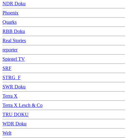
NDR Doku
Phoenix
Quarks
RBB Doku
Real Stories
reporter
Spiegel TV
SRF
STRG_F
SWR Doku
Terra X
Terra X Lesch & Co
TRU DOKU
WDR Doku
Welt