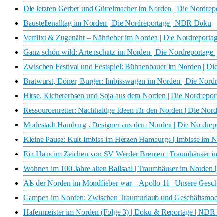
Die letzten Gerber und Gürtelmacher im Norden | Die Nordre
Baustellenalltag im Norden | Die Nordreportage | NDR Doku
Verflixt & Zugenäht – Nähfieber im Norden | Die Nordreport
Ganz schön wild: Artenschutz im Norden | Die Nordreportag
Zwischen Festival und Festspiel: Bühnenbauer im Norden | D
Bratwurst, Döner, Burger: Imbisswagen im Norden | Die Nor
Hirse, Kichererbsen und Soja aus dem Norden | Die Nordrepo
Ressourcenretter: Nachhaltige Ideen für den Norden | Die No
Modestadt Hamburg : Designer aus dem Norden | Die Nordre
Kleine Pause: Kult-Imbiss im Herzen Hamburgs | Imbisse im
Ein Haus im Zeichen von SV Werder Bremen | Traumhäuser 
Wohnen im 100 Jahre alten Ballsaal | Traumhäuser im Norde
Als der Norden im Mondfieber war – Apollo 11 | Unsere Ges
Campen im Norden: Zwischen Traumurlaub und Geschäftsmode
Hafenmeister im Norden (Folge 3) | Doku & Reportage | ND