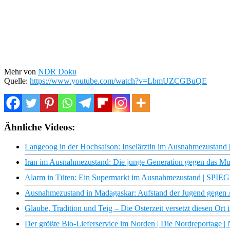
Mehr von
NDR Doku
Quelle:
https://www.youtube.com/watch?v=LbmUZCGBuQE
Ähnliche Videos:
Langeoog in der Hochsaison: Inselärztin im Ausnahmezustand
Iran im Ausnahmezustand: Die junge Generation gegen das Mul
Alarm in Tüten: Ein Supermarkt im Ausnahmezustand | SPIE
Ausnahmezustand in Madagaskar: Aufstand der Jugend gegen A
Glaube, Tradition und Teig – Die Osterzeit versetzt diesen Or
Der größte Bio-Lieferservice im Norden | Die Nordreportage