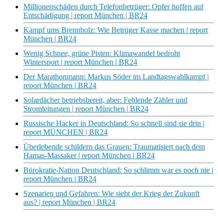
Millionenschäden durch Telefonbetrüger: Opfer hoffen auf
Entschädigung | report München | BR24
Kampf ums Brennholz: Wie Betrüger Kasse machen | report
München | BR24
Wenig Schnee, grüne Pisten: Klimawandel bedroht
Wintersport | report München | BR24
Der Marathonmann: Markus Söder im Landtagswahlkampf |
report München | BR24
Solardächer betriebsbereit, aber: Fehlende Zähler und
Stromleitungen | report München | BR24
Russische Hacker in Deutschland: So schnell sind sie drin |
report MÜNCHEN | BR24
Überlebende schildern das Grauen: Traumatisiert nach dem
Hamas-Massaker | report München | BR24
Bürokratie-Nation Deutschland: So schlimm war es noch nie |
report München | BR24
Szenarien und Gefahren: Wie sieht der Krieg der Zukunft
aus? | report München | BR24