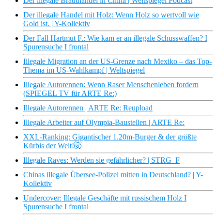
Der illegale Brauthandel in China | Weltspiegel Podcast
Der illegale Handel mit Holz: Wenn Holz so wertvoll wie
Gold ist. | Y-Kollektiv
Der Fall Hartmut F.: Wie kam er an illegale Schusswaffen? I
Spurensuche I frontal
Illegale Migration an der US-Grenze nach Mexiko – das Top-
Thema im US-Wahlkampf | Weltspiegel
Illegale Autorennen: Wenn Raser Menschenleben fordern
(SPIEGEL TV für ARTE Re:)
Illegale Autorennen | ARTE Re: Reupload
Illegale Arbeiter auf Olympia-Baustellen | ARTE Re:
XXL-Ranking: Gigantischer 1.20m-Burger & der größte
Kürbis der Welt!🤯
Illegale Raves: Werden sie gefährlicher? | STRG_F
Chinas illegale Übersee-Polizei mitten in Deutschland? | Y-
Kollektiv
Undercover: Illegale Geschäfte mit russischem Holz I
Spurensuche I frontal