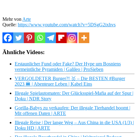
Mehr von
Arte
Quelle:
https://www.youtube.com/watch?v=5DSgG2ixhvs
Ähnliche Videos:
Erstaunlicher Fund oder Fake? Der Hype um Bosniens
vermeintliche Pyramiden | Galileo | ProSieben
VERGOLDETER Burger?! 🥇 – Die BESTEN #Burger
2023 🍔 | Abenteuer Leben | Kabel Eins
Illegale Spielautomaten: Der Glücksspiel-Mafia auf der Spur |
Doku | NDR Story
Gorilla-Babys zu verkaufen: Der illegale Tierhandel boomt |
Mit offenen Daten | ARTE
Illegale Reise | Der lange Weg – Aus China in die USA (1/3) |
Doku HD | ARTE