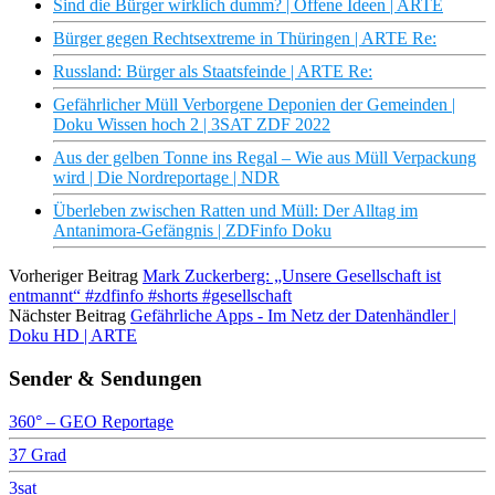
Sind die Bürger wirklich dumm? | Offene Ideen | ARTE
Bürger gegen Rechtsextreme in Thüringen | ARTE Re:
Russland: Bürger als Staatsfeinde | ARTE Re:
Gefährlicher Müll Verborgene Deponien der Gemeinden |
Doku Wissen hoch 2 | 3SAT ZDF 2022
Aus der gelben Tonne ins Regal – Wie aus Müll Verpackung
wird | Die Nordreportage | NDR
Überleben zwischen Ratten und Müll: Der Alltag im
Antanimora-Gefängnis | ZDFinfo Doku
Vorheriger Beitrag
Mark Zuckerberg: „Unsere Gesellschaft ist
entmannt“ #zdfinfo #shorts #gesellschaft
Nächster Beitrag
Gefährliche Apps - Im Netz der Datenhändler |
Doku HD | ARTE
Sender & Sendungen
360° – GEO Reportage
37 Grad
3sat