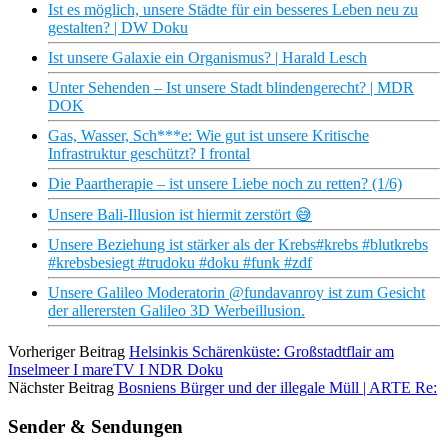
Ist es möglich, unsere Städte für ein besseres Leben neu zu
gestalten? | DW Doku
Ist unsere Galaxie ein Organismus? | Harald Lesch
Unter Sehenden – Ist unsere Stadt blindengerecht? | MDR
DOK
Gas, Wasser, Sch***e: Wie gut ist unsere Kritische
Infrastruktur geschützt? I frontal
Die Paartherapie – ist unsere Liebe noch zu retten? (1/6)
Unsere Bali-Illusion ist hiermit zerstört 😅
Unsere Beziehung ist stärker als der Krebs#krebs #blutkrebs
#krebsbesiegt #trudoku #doku #funk #zdf
Unsere Galileo Moderatorin @fundavanroy ist zum Gesicht
der allerersten Galileo 3D Werbeillusion.
Vorheriger Beitrag
Helsinkis Schärenküste: Großstadtflair am
Inselmeer I mareTV I NDR Doku
Nächster Beitrag
Bosniens Bürger und der illegale Müll | ARTE Re:
Sender & Sendungen