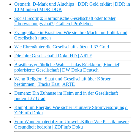
Ostmark, D-Mark und Aluchips · DDR Geld erklärt | DDR in
10 Minuten | MDR DOK
Social-Scoring: Harmonische Gesellschaft oder totaler
Überwachungsstaat? | Galileo | ProSieben
Evangelikale in Brasilien: Wie sie ihre Macht auf Politik und
Gesellschaft nutzen
Wie Ehrenämter die Gesellschaft stützen I 37 Grad
Die faire Gesellschaft | Doku HD | ARTE
Brasiliens gefährliche Wahl – Lulas Rückkehr | Eine tief
polarisierte Gesellschaft | DW Doku Deutsch
Wenn Religion, Staat und Gesellschaft über Körper
bestimmen | Tracks East | ARTE
Demenz: Ein Zuhause im Heim und in der Gesellschaft
finden I 37 Grad
Kampf um Energie: Wie sicher ist unsere Stromversorgung? |
ZDFinfo Doku
Vom Wundermaterial zum Umwelt-Killer: Wie Plastik unsere
Gesundheit bedroht | ZDFinfo Doku