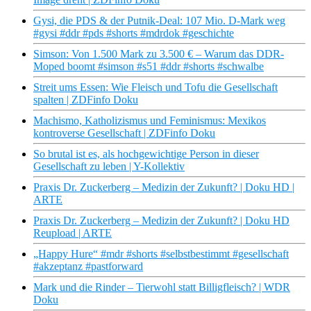
Gysi, die PDS & der Putnik-Deal: 107 Mio. D-Mark weg
#gysi #ddr #pds #shorts #mdrdok #geschichte
Simson: Von 1.500 Mark zu 3.500 € – Warum das DDR-
Moped boomt #simson #s51 #ddr #shorts #schwalbe
Streit ums Essen: Wie Fleisch und Tofu die Gesellschaft
spalten | ZDFinfo Doku
Machismo, Katholizismus und Feminismus: Mexikos
kontroverse Gesellschaft | ZDFinfo Doku
So brutal ist es, als hochgewichtige Person in dieser
Gesellschaft zu leben | Y-Kollektiv
Praxis Dr. Zuckerberg – Medizin der Zukunft? | Doku HD |
ARTE
Praxis Dr. Zuckerberg – Medizin der Zukunft? | Doku HD
Reupload | ARTE
„Happy Hure“ #mdr #shorts #selbstbestimmt #gesellschaft
#akzeptanz #pastforward
Mark und die Rinder – Tierwohl statt Billigfleisch? | WDR
Doku