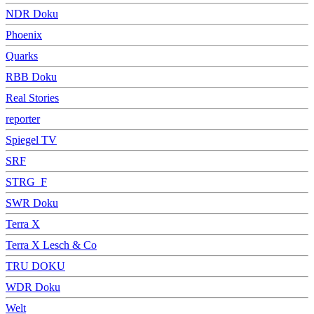
NDR Doku
Phoenix
Quarks
RBB Doku
Real Stories
reporter
Spiegel TV
SRF
STRG_F
SWR Doku
Terra X
Terra X Lesch & Co
TRU DOKU
WDR Doku
Welt