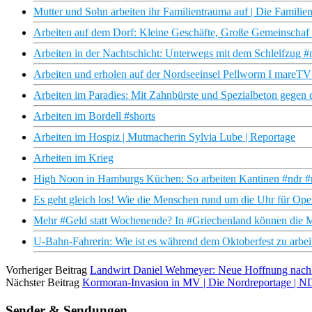
Mutter und Sohn arbeiten ihr Familientrauma auf | Die Familie
Arbeiten auf dem Dorf: Kleine Geschäfte, Große Gemeinschaf 
Arbeiten in der Nachtschicht: Unterwegs mit dem Schleifzug #
Arbeiten und erholen auf der Nordseeinsel Pellworm I mare
Arbeiten im Paradies: Mit Zahnbürste und Spezialbeton gegen 
Arbeiten im Bordell #shorts
Arbeiten im Hospiz | Mutmacherin Sylvia Lube | Reportage
Arbeiten im Krieg
High Noon in Hamburgs Küchen: So arbeiten Kantinen #ndr #
Es geht gleich los! Wie die Menschen rund um die Uhr für Ope
Mehr #Geld statt Wochenende? In #Griechenland können die Me
U-Bahn-Fahrerin: Wie ist es während dem Oktoberfest zu arbei
Vorheriger Beitrag
Landwirt Daniel Wehmeyer: Neue Hoffnung nach 
Nächster Beitrag
Kormoran-Invasion in MV | Die Nordreportage | 
Sender & Sendungen