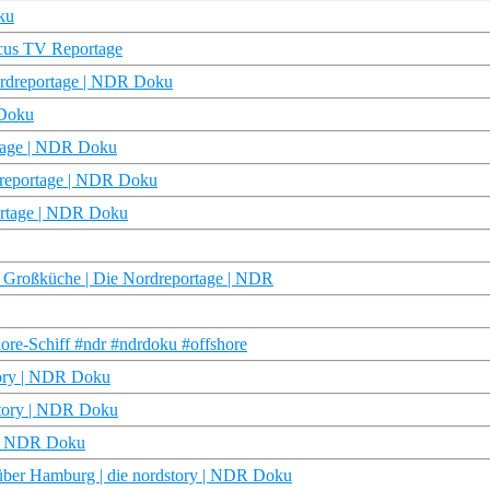
ku
Focus TV Reportage
ordreportage | NDR Doku
 Doku
rtage | NDR Doku
rdreportage | NDR Doku
ortage | NDR Doku
r, Großküche | Die Nordreportage | NDR
ore-Schiff #ndr #ndrdoku #offshore
story | NDR Doku
dstory | NDR Doku
y | NDR Doku
 über Hamburg | die nordstory | NDR Doku