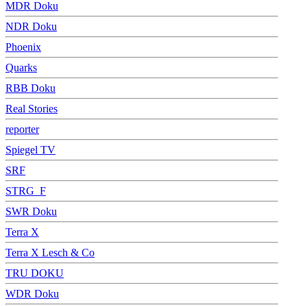
MDR Doku
NDR Doku
Phoenix
Quarks
RBB Doku
Real Stories
reporter
Spiegel TV
SRF
STRG_F
SWR Doku
Terra X
Terra X Lesch & Co
TRU DOKU
WDR Doku