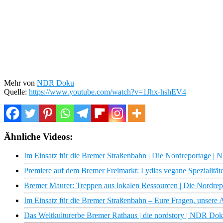
Mehr von
NDR Doku
Quelle:
https://www.youtube.com/watch?v=1Jhx-hshEV4
Ähnliche Videos:
Im Einsatz für die Bremer Straßenbahn | Die Nordreportage 
Premiere auf dem Bremer Freimarkt: Lydias vegane Spezialitä
Bremer Maurer: Treppen aus lokalen Ressourcen | Die Nordr
Im Einsatz für die Bremer Straßenbahn – Eure Fragen, unser
Das Weltkulturerbe Bremer Rathaus | die nordstory | NDR Do