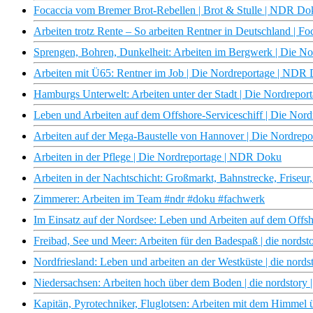
Focaccia vom Bremer Brot-Rebellen | Brot & Stulle | NDR Do
Arbeiten trotz Rente – So arbeiten Rentner in Deutschland | 
Sprengen, Bohren, Dunkelheit: Arbeiten im Bergwerk | Die N
Arbeiten mit Ü65: Rentner im Job | Die Nordreportage | NDR
Hamburgs Unterwelt: Arbeiten unter der Stadt | Die Nordrepo
Leben und Arbeiten auf dem Offshore-Serviceschiff | Die No
Arbeiten auf der Mega-Baustelle von Hannover | Die Nordrep
Arbeiten in der Pflege | Die Nordreportage | NDR Doku
Arbeiten in der Nachtschicht: Großmarkt, Bahnstrecke, Friseu
Zimmerer: Arbeiten im Team #ndr #doku #fachwerk
Im Einsatz auf der Nordsee: Leben und Arbeiten auf dem Offsh
Freibad, See und Meer: Arbeiten für den Badespaß | die nord
Nordfriesland: Leben und arbeiten an der Westküste | die nor
Niedersachsen: Arbeiten hoch über dem Boden | die nordstor
Kapitän, Pyrotechniker, Fluglotsen: Arbeiten mit dem Himmel