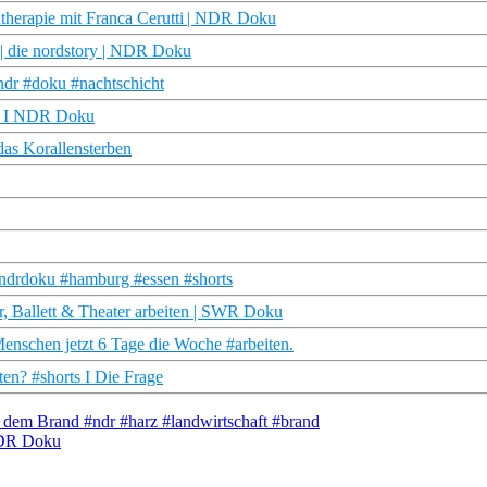
ntherapie mit Franca Cerutti | NDR Doku
| die nordstory | NDR Doku
ndr #doku #nachtschicht
TV I NDR Doku
das Korallensterben
ndrdoku #hamburg #essen #shorts
r, Ballett & Theater arbeiten | SWR Doku
nschen jetzt 6 Tage die Woche #arbeiten.
ten? #shorts I Die Frage
dem Brand #ndr #harz #landwirtschaft #brand
NDR Doku