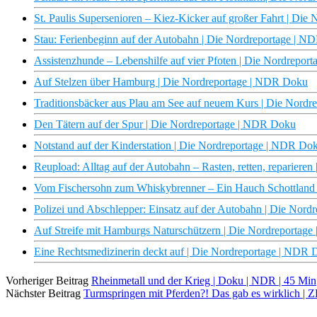
St. Paulis Supersenioren – Kiez-Kicker auf großer Fahrt | Di
Stau: Ferienbeginn auf der Autobahn | Die Nordreportage | 
Assistenzhunde – Lebenshilfe auf vier Pfoten | Die Nordrepo
Auf Stelzen über Hamburg | Die Nordreportage | NDR Doku
Traditionsbäcker aus Plau am See auf neuem Kurs | Die Nord
Den Tätern auf der Spur | Die Nordreportage | NDR Doku
Notstand auf der Kinderstation | Die Nordreportage | NDR Do
Reupload: Alltag auf der Autobahn – Rasten, retten, reparier
Vom Fischersohn zum Whiskybrenner – Ein Hauch Schottland
Polizei und Abschlepper: Einsatz auf der Autobahn | Die Nor
Auf Streife mit Hamburgs Naturschützern | Die Nordreportag
Eine Rechtsmedizinerin deckt auf | Die Nordreportage | NDR
Vorheriger Beitrag
Rheinmetall und der Krieg | Doku | NDR | 45 Min
Nächster Beitrag
Turmspringen mit Pferden?! Das gab es wirklich |