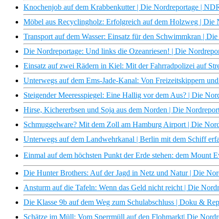
Knochenjob auf dem Krabbenkutter | Die Nordreportage | N
Möbel aus Recyclingholz: Erfolgreich auf dem Holzweg | Di
Transport auf dem Wasser: Einsatz für den Schwimmkran | Di
Die Nordreportage: Und links die Ozeanriesen! | Die Nordrep
Einsatz auf zwei Rädern in Kiel: Mit der Fahrradpolizei auf S
Unterwegs auf dem Ems-Jade-Kanal: Von Freizeitskippern und
Steigender Meeresspiegel: Eine Hallig vor dem Aus? | Die No
Hirse, Kichererbsen und Soja aus dem Norden | Die Nordrepo
Schmuggelware? Mit dem Zoll am Hamburg Airport | Die Nor
Unterwegs auf dem Landwehrkanal | Berlin mit dem Schiff erf
Einmal auf dem höchsten Punkt der Erde stehen: dem Mount Ev
Die Hunter Brothers: Auf der Jagd in Netz und Natur | Die N
Ansturm auf die Tafeln: Wenn das Geld nicht reicht | Die No
Die Klasse 9b auf dem Weg zum Schulabschluss | Doku & Re
Schätze im Müll: Vom Sperrmüll auf den Flohmarkt| Die Nor