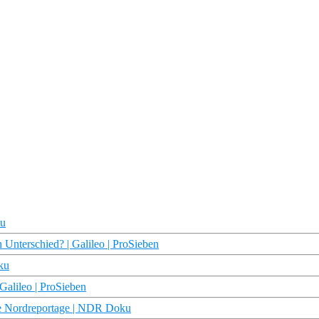
ku
 Unterschied? | Galileo | ProSieben
ku
 Galileo | ProSieben
Die Nordreportage | NDR Doku