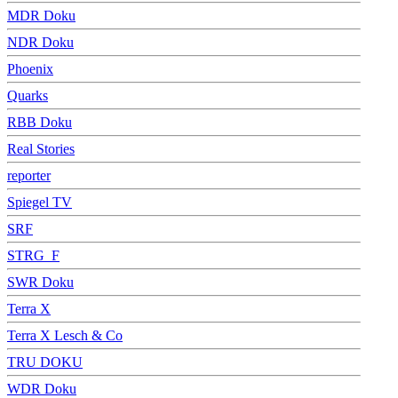
MDR Doku
NDR Doku
Phoenix
Quarks
RBB Doku
Real Stories
reporter
Spiegel TV
SRF
STRG_F
SWR Doku
Terra X
Terra X Lesch & Co
TRU DOKU
WDR Doku