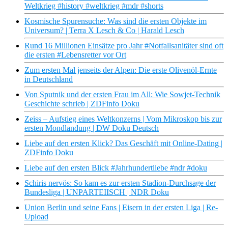
Weltkrieg #history #weltkrieg #mdr #shorts
Kosmische Spurensuche: Was sind die ersten Objekte im
Universum? | Terra X Lesch & Co | Harald Lesch
Rund 16 Millionen Einsätze pro Jahr #Notfallsanitäter sind oft
die ersten #Lebensretter vor Ort
Zum ersten Mal jenseits der Alpen: Die erste Olivenöl-Ernte
in Deutschland
Von Sputnik und der ersten Frau im All: Wie Sowjet-Technik
Geschichte schrieb | ZDFinfo Doku
Zeiss – Aufstieg eines Weltkonzerns | Vom Mikroskop bis zur
ersten Mondlandung | DW Doku Deutsch
Liebe auf den ersten Klick? Das Geschäft mit Online-Dating |
ZDFinfo Doku
Liebe auf den ersten Blick #Jahrhundertliebe #ndr #doku
Schiris nervös: So kam es zur ersten Stadion-Durchsage der
Bundesliga | UNPARTEIISCH | NDR Doku
Union Berlin und seine Fans | Eisern in der ersten Liga | Re-
Upload