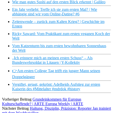
Wie man gutes Sushi auf den ersten Blick erkennt | Galileo
Ein Jahr verliebt: Treffe ich sie zum ersten Mal? | Wie
abhängig sind wir vom Online-Dating? #6
Zeitenwende – zurück zum Kalten Krieg? | Geschichte im
Ersten
Ricky Saward: Vom Praktikant zum ersten veganen Koch der
Welt
Vom Katzenturm bis zum ersten bewohnbaren Sonnenhaus
der Welt
„Ich erinnere mich an meinen ersten Schuss“ – Als
Bundeswehrsoldat in Litauen | Y-Kollektiv
👉Am ersten College Tag trifft ein junger Mann seinen
Doppelgänger
Vergiftet, gejagt, gekrönt: Adelheids Aufstieg zur ersten
Kaiserin des #Mittelalter #mdrdok #history
Vorheriger Beitrag
Grundeinkommen für Europas
Kulturschaffende? | ARTE Europa Weekly | ARTE
Nächster Beitrag
Haltung, Disziplin, Präzision: Reporter Jan trainiert
mit dem Wachbataillon