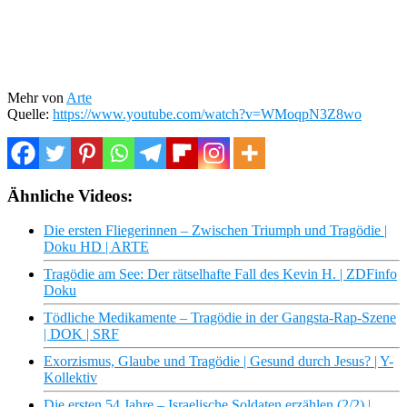
Mehr von
Arte
Quelle:
https://www.youtube.com/watch?v=WMoqpN3Z8wo
Ähnliche Videos:
Die ersten Fliegerinnen – Zwischen Triumph und Tragödie |
Doku HD | ARTE
Tragödie am See: Der rätselhafte Fall des Kevin H. | ZDFinfo
Doku
Tödliche Medikamente – Tragödie in der Gangsta-Rap-Szene
| DOK | SRF
Exorzismus, Glaube und Tragödie | Gesund durch Jesus? | Y-
Kollektiv
Die ersten 54 Jahre – Israelische Soldaten erzählen (2/2) |