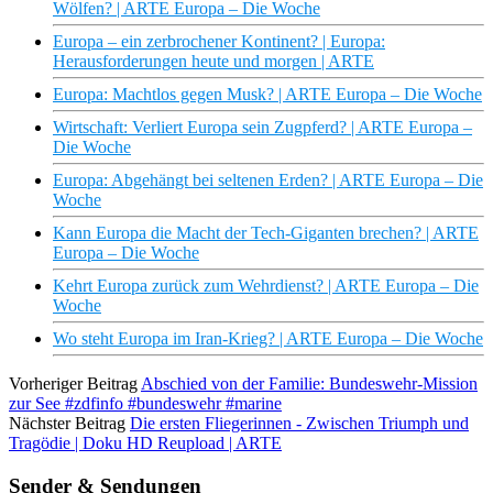
Wölfen? | ARTE Europa – Die Woche
Europa – ein zerbrochener Kontinent? | Europa:
Herausforderungen heute und morgen | ARTE
Europa: Machtlos gegen Musk? | ARTE Europa – Die Woche
Wirtschaft: Verliert Europa sein Zugpferd? | ARTE Europa –
Die Woche
Europa: Abgehängt bei seltenen Erden? | ARTE Europa – Die
Woche
Kann Europa die Macht der Tech-Giganten brechen? | ARTE
Europa – Die Woche
Kehrt Europa zurück zum Wehrdienst? | ARTE Europa – Die
Woche
Wo steht Europa im Iran-Krieg? | ARTE Europa – Die Woche
Vorheriger Beitrag
Abschied von der Familie: Bundeswehr-Mission
zur See #zdfinfo #bundeswehr #marine
Nächster Beitrag
Die ersten Fliegerinnen - Zwischen Triumph und
Tragödie | Doku HD Reupload | ARTE
Sender & Sendungen