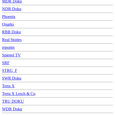
MDR Doku
NDR Doku
Phoenix
Quarks
RBB Doku
Real Stories
reporter
Spiegel TV
SRF
STRG_F
SWR Doku
Terra X
Terra X Lesch & Co
TRU DOKU
WDR Doku