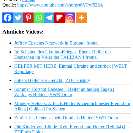
Quelle:
https://www.youtube.com/shorts/t6YPyf52Isk
Ähnliche Videos:
Jeffrey Epsteins Netzwerk in Europa | frontal
Im Schatten des Ukraine-Krieges: Ehem. Helfer der
Deutschen im Visier der TALIBAN I frontal
HELFER MIT HERZ: Einmal Ukraine und zurück | WELT
Reportage
Hitlers Helfer vor Gericht | ZDF-History
Sommer-Hotspot Badesee – Helfer an heißen Tagen |
Werktags Helden | SWR Doku
Monkey Helpers: Affe als Helfer & ziemlich bester Freund im
Alltag | Galileo | ProSieben
Zurück ins Leben – mein Hund als Helfer | SWR Doku
Die Kinder von Lügde: Kein Freund und Helfer (Teil 3/4) |
ZDFinfo Doku