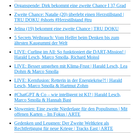
Organspende: Dirk bekommt eine zweite Chance I 37 Grad
Zweite Chance: Natalie (20) überlebt einen Herzstillstand |
TRU DOKU #shorts #Herzstillstand #tru
Jelina (19) bekommt eine zweite Chance | TRU DOKU
5 Secrets Weihrauch: Vom Helfer beim Denken bis zum
ältesten Kaugummi der Welt
LIVE: Curling im All: So funktioniert die DART-Mission! |
Harald Lesch, Marco Smolla, Richard Moissl
LIVE: Besser umgehen mit Klima-Frust | Harald Lesch, Lea
Dohm & Marco Smolla
LIVE: Kernfusion: Retterin in der Energiekrise?! | Harald
Lesch, Marco Smolla & Hartmut Zohm
#ChatGPT & Co – wie intelligent ist KI? | Harald Lesch,
Marco Smolla & Hannah Bast
Slowenien: Eine zweite Niederlage für den Populismus | Mit
offenen Karten – Im Fokus | ARTE
Gedenken und Leugnen: Der Zweite Weltkrieg als
Rechtfertigung für neue Kriege | Tracks East | ARTE