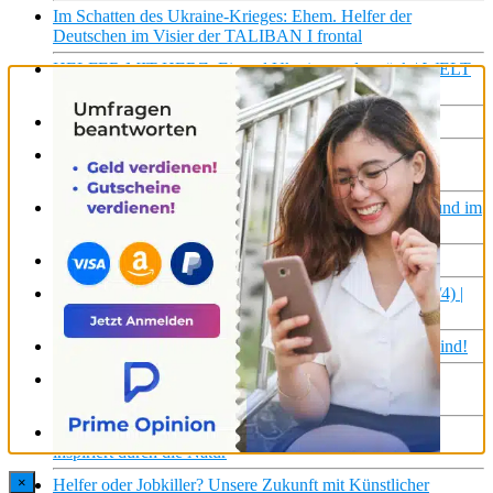
Im Schatten des Ukraine-Krieges: Ehem. Helfer der
Deutschen im Visier der TALIBAN I frontal
HELFER MIT HERZ: Einmal Ukraine und zurück | WELT
Reportage
Hitlers Helfer vor Gericht | ZDF-History
Sommer-Hotspot Badesee – Helfer an heißen Tagen |
Werktags Helden | SWR Doku
Monkey Helpers: Affe als Helfer & ziemlich bester Freund im
Alltag | Galileo | ProSieben
Zurück ins Leben – mein Hund als Helfer | SWR Doku
Die Kinder von Lügde: Kein Freund und Helfer (Teil 3/4) |
ZDFinfo Doku
Mr. Blindlife hat uns gezeigt, was seine kleinen Helfer sind!
Autonome Waffen oder nützliche Helfer – was dürfen
Roboter? | Der Livetalk | ARTE Saloon
Bionische Helfer: Die Zukunft der Robotertechnologie
inspiriert durch die Natur
×
Helfer oder Jobkiller? Unsere Zukunft mit Künstlicher