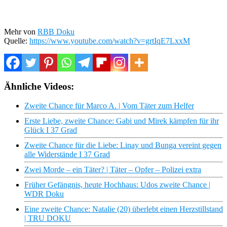
Mehr von
RBB Doku
Quelle:
https://www.youtube.com/watch?v=grtIqE7LxxM
Ähnliche Videos:
Zweite Chance für Marco A. | Vom Täter zum Helfer
Erste Liebe, zweite Chance: Gabi und Mirek kämpfen für ihr
Glück I 37 Grad
Zweite Chance für die Liebe: Linay und Bunga vereint gegen
alle Widerstände I 37 Grad
Zwei Morde – ein Täter? | Täter – Opfer – Polizei extra
Früher Gefängnis, heute Hochhaus: Udos zweite Chance |
WDR Doku
Eine zweite Chance: Natalie (20) überlebt einen Herzstillstand
| TRU DOKU