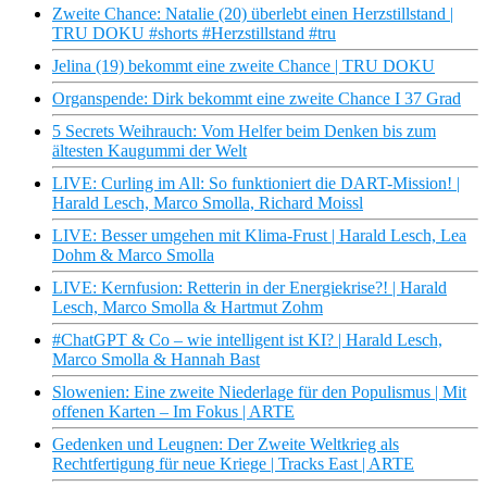
Zweite Chance: Natalie (20) überlebt einen Herzstillstand |
TRU DOKU #shorts #Herzstillstand #tru
Jelina (19) bekommt eine zweite Chance | TRU DOKU
Organspende: Dirk bekommt eine zweite Chance I 37 Grad
5 Secrets Weihrauch: Vom Helfer beim Denken bis zum
ältesten Kaugummi der Welt
LIVE: Curling im All: So funktioniert die DART-Mission! |
Harald Lesch, Marco Smolla, Richard Moissl
LIVE: Besser umgehen mit Klima-Frust | Harald Lesch, Lea
Dohm & Marco Smolla
LIVE: Kernfusion: Retterin in der Energiekrise?! | Harald
Lesch, Marco Smolla & Hartmut Zohm
#ChatGPT & Co – wie intelligent ist KI? | Harald Lesch,
Marco Smolla & Hannah Bast
Slowenien: Eine zweite Niederlage für den Populismus | Mit
offenen Karten – Im Fokus | ARTE
Gedenken und Leugnen: Der Zweite Weltkrieg als
Rechtfertigung für neue Kriege | Tracks East | ARTE