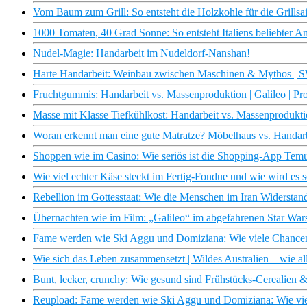
Vom Baum zum Grill: So entsteht die Holzkohle für die Grillsa
1000 Tomaten, 40 Grad Sonne: So entsteht Italiens beliebter An
Nudel-Magie: Handarbeit im Nudeldorf-Nanshan!
Harte Handarbeit: Weinbau zwischen Maschinen & Mythos |
Fruchtgummis: Handarbeit vs. Massenproduktion | Galileo | Pr
Masse mit Klasse Tiefkühlkost: Handarbeit vs. Massenprodukt
Woran erkennt man eine gute Matratze? Möbelhaus vs. Handarb
Shoppen wie im Casino: Wie seriös ist die Shopping-App Tem
Wie viel echter Käse steckt im Fertig-Fondue und wie wird es 
Rebellion im Gottesstaat: Wie die Menschen im Iran Widerstan
Übernachten wie im Film: „Galileo“ im abgefahrenen Star Wa
Fame werden wie Ski Aggu und Domiziana: Wie viele Chancen
Wie sich das Leben zusammensetzt | Wildes Australien – wie
Bunt, lecker, crunchy: Wie gesund sind Frühstücks-Cerealien & 
Reupload: Fame werden wie Ski Aggu und Domiziana: Wie vie