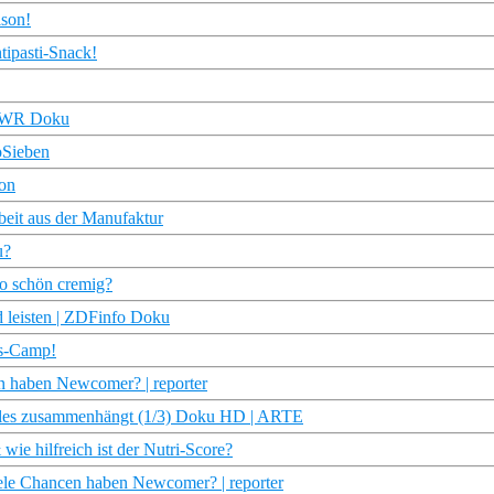
ison!
tipasti-Snack!
 SWR Doku
oSieben
ion
eit aus der Manufaktur
u?
so schön cremig?
d leisten | ZDFinfo Doku
rs-Camp!
 haben Newcomer? | reporter
 alles zusammenhängt (1/3) Doku HD | ARTE
wie hilfreich ist der Nutri-Score?
le Chancen haben Newcomer? | reporter