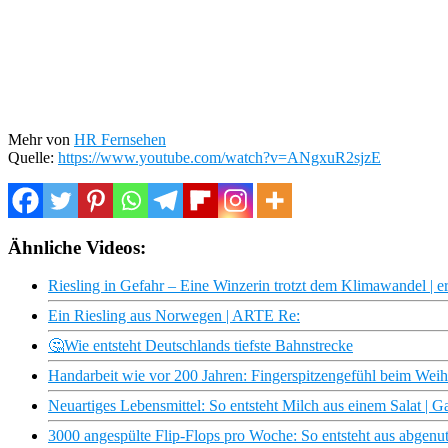
Mehr von
HR Fernsehen
Quelle:
https://www.youtube.com/watch?v=ANgxuR2sjzE
Ähnliche Videos:
Riesling in Gefahr – Eine Winzerin trotzt dem Klimawandel | e
Ein Riesling aus Norwegen | ARTE Re:
🤔Wie entsteht Deutschlands tiefste Bahnstrecke
Handarbeit wie vor 200 Jahren: Fingerspitzengefühl beim Weih
Neuartiges Lebensmittel: So entsteht Milch aus einem Salat | Ga
3000 angespülte Flip-Flops pro Woche: So entsteht aus abgenu