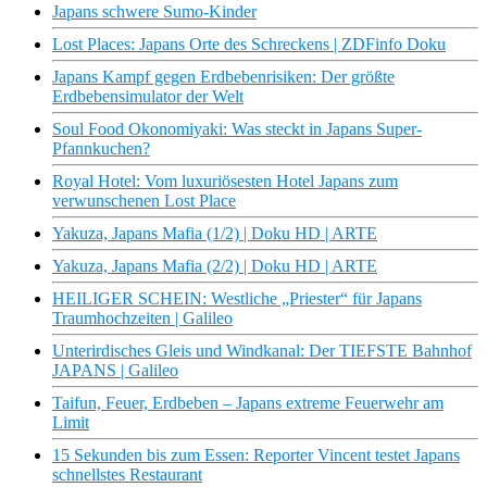
Japans schwere Sumo-Kinder
Lost Places: Japans Orte des Schreckens | ZDFinfo Doku
Japans Kampf gegen Erdbebenrisiken: Der größte
Erdbebensimulator der Welt
Soul Food Okonomiyaki: Was steckt in Japans Super-
Pfannkuchen?
Royal Hotel: Vom luxuriösesten Hotel Japans zum
verwunschenen Lost Place
Yakuza, Japans Mafia (1/2) | Doku HD | ARTE
Yakuza, Japans Mafia (2/2) | Doku HD | ARTE
HEILIGER SCHEIN: Westliche „Priester“ für Japans
Traumhochzeiten | Galileo
Unterirdisches Gleis und Windkanal: Der TIEFSTE Bahnhof
JAPANS | Galileo
Taifun, Feuer, Erdbeben – Japans extreme Feuerwehr am
Limit
15 Sekunden bis zum Essen: Reporter Vincent testet Japans
schnellstes Restaurant