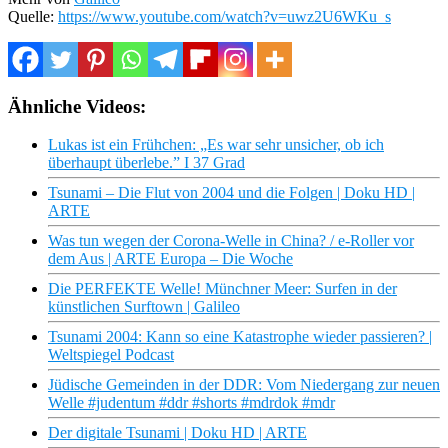
Quelle:
https://www.youtube.com/watch?v=uwz2U6WKu_s
Ähnliche Videos:
Lukas ist ein Frühchen: „Es war sehr unsicher, ob ich
überhaupt überlebe.” I 37 Grad
Tsunami – Die Flut von 2004 und die Folgen | Doku HD |
ARTE
Was tun wegen der Corona-Welle in China? / e-Roller vor
dem Aus | ARTE Europa – Die Woche
Die PERFEKTE Welle! Münchner Meer: Surfen in der
künstlichen Surftown | Galileo
Tsunami 2004: Kann so eine Katastrophe wieder passieren? |
Weltspiegel Podcast
Jüdische Gemeinden in der DDR: Vom Niedergang zur neuen
Welle #judentum #ddr #shorts #mdrdok #mdr
Der digitale Tsunami | Doku HD | ARTE