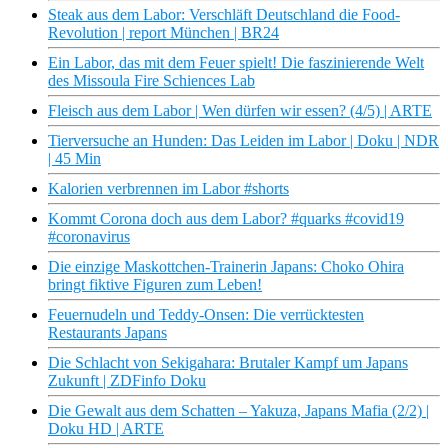
Steak aus dem Labor: Verschläft Deutschland die Food-
Revolution | report München | BR24
Ein Labor, das mit dem Feuer spielt! Die faszinierende Welt
des Missoula Fire Schiences Lab
Fleisch aus dem Labor | Wen dürfen wir essen? (4/5) | ARTE
Tierversuche an Hunden: Das Leiden im Labor | Doku | NDR
| 45 Min
Kalorien verbrennen im Labor #shorts
Kommt Corona doch aus dem Labor? #quarks #covid19
#coronavirus
Die einzige Maskottchen-Trainerin Japans: Choko Ohira
bringt fiktive Figuren zum Leben!
Feuernudeln und Teddy-Onsen: Die verrücktesten
Restaurants Japans
Die Schlacht von Sekigahara: Brutaler Kampf um Japans
Zukunft | ZDFinfo Doku
Die Gewalt aus dem Schatten – Yakuza, Japans Mafia (2/2) |
Doku HD | ARTE