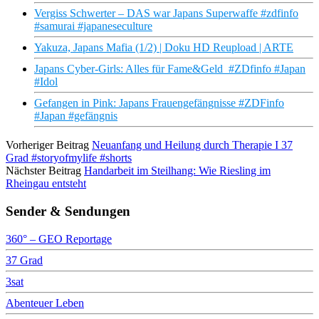
Vergiss Schwerter – DAS war Japans Superwaffe #zdfinfo
#samurai #japaneseculture
Yakuza, Japans Mafia (1/2) | Doku HD Reupload | ARTE
Japans Cyber-Girls: Alles für Fame&Geld #ZDfinfo #Japan
#Idol
Gefangen in Pink: Japans Frauengefängnisse #ZDFinfo
#Japan #gefängnis
Vorheriger Beitrag
Neuanfang und Heilung durch Therapie I 37
Grad #storyofmylife #shorts
Nächster Beitrag
Handarbeit im Steilhang: Wie Riesling im
Rheingau entsteht
Sender & Sendungen
360° – GEO Reportage
37 Grad
3sat
Abenteuer Leben