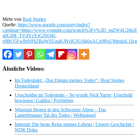
Mehr von
Real Stories
Quelle:
https://www.google.com/sorry/index?
continue=https://www.youtube.com/watch%3Fv%3D_mZW4U
s0GIjB_TVdVzYrGJSQi0-
e9BO5FwBtNPIZBaWSUzaKJNvIGN16k6oACp9PoUMmiizL1Ic
Ähnliche Videos:
Im Todestrakt: „Das Datum meines Todes“ | Real Stories
Deutschland
Unschuldig im Todestrakt – So wurde Nick Yarris‘ Unschuld
bewiesen | Galileo | ProSieben
Wingsuit fliegen in den Schweizer Alpen – Das
Lauterbrunner Tal des Todes | Weltspiegel
Interrail: Die beste Reise meines Lebens | Unsere Geschichte |
NDR Doku