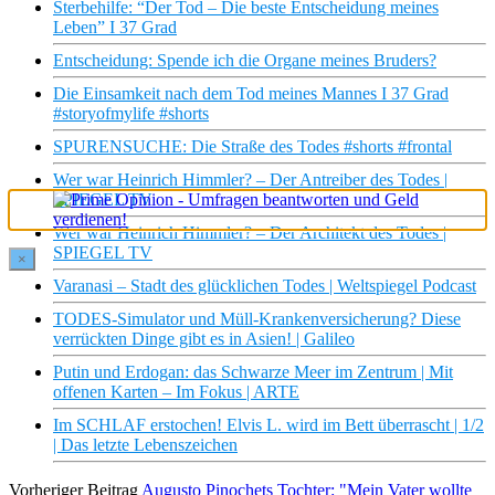
Sterbehilfe: “Der Tod – Die beste Entscheidung meines
Leben” I 37 Grad
Entscheidung: Spende ich die Organe meines Bruders?
Die Einsamkeit nach dem Tod meines Mannes I 37 Grad
#storyofmylife #shorts
SPURENSUCHE: Die Straße des Todes #shorts #frontal
Wer war Heinrich Himmler? – Der Antreiber des Todes |
SPIEGEL TV
Wer war Heinrich Himmler? – Der Architekt des Todes |
SPIEGEL TV
×
Varanasi – Stadt des glücklichen Todes | Weltspiegel Podcast
TODES-Simulator und Müll-Krankenversicherung? Diese
verrückten Dinge gibt es in Asien! | Galileo
Putin und Erdogan: das Schwarze Meer im Zentrum | Mit
offenen Karten – Im Fokus | ARTE
Im SCHLAF erstochen! Elvis L. wird im Bett überrascht | 1/2
| Das letzte Lebenszeichen
Vorheriger Beitrag
Augusto Pinochets Tochter: "Mein Vater wollte