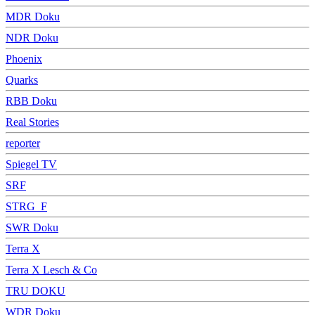
MDR Doku
NDR Doku
Phoenix
Quarks
RBB Doku
Real Stories
reporter
Spiegel TV
SRF
STRG_F
SWR Doku
Terra X
Terra X Lesch & Co
TRU DOKU
WDR Doku