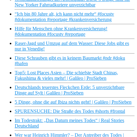
New Yorker Fahrradkuriere unverzichtbar
“Ich bin 80 Jahre alt, ich kann nicht mehr“ #focustv
#dokumentation #reportage #krankenversicherung
Hilfe für Menschen ohne Krankenversicherung!
#dokumentation #focustv #reportage
Raser-Jagd und Umzug auf dem Wasser: Diese Jobs gibt es
nur in Venedig!
Diese Schrauben gibt es in keinem Baumarkt #ndr #doku
#hafen
Top5: Lost Places Asien – Die schiefste Stadt Chinas,
Fukushima & vieles mehr! | Galileo | ProSieben
Deutschlands teuerstes Fleckchen Erde: 5 unverzichtbare
Dinge auf Sylt | Galileo | ProSieben
5 Dinge, ohne die auf Ibiza nichts geht! | Galileo | ProSieben
SPURENSUCHE: Die Straße des Todes #shorts #frontal
Im Todestrakt: „Das Datum meines Todes“ | Real Stories
Deutschland
Wer war Heinrich Himmler? – Der Antreiber des Todes |