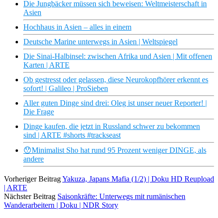
Die Jungbäcker müssen sich beweisen: Weltmeisterschaft in
Asien
Hochhaus in Asien – alles in einem
Deutsche Marine unterwegs in Asien | Weltspiegel
Die Sinai-Halbinsel: zwischen Afrika und Asien | Mit offenen
Karten | ARTE
Ob gestresst oder gelassen, diese Neurokopfhörer erkennt es
sofort! | Galileo | ProSieben
Aller guten Dinge sind drei: Oleg ist unser neuer Reporter! |
Die Frage
Dinge kaufen, die jetzt in Russland schwer zu bekommen
sind | ARTE #shorts #trackseast
😯Minimalist Sho hat rund 95 Prozent weniger DINGE, als
andere
Vorheriger Beitrag
Yakuza, Japans Mafia (1/2) | Doku HD Reupload
| ARTE
Nächster Beitrag
Saisonkräfte: Unterwegs mit rumänischen
Wanderarbeitern | Doku | NDR Story