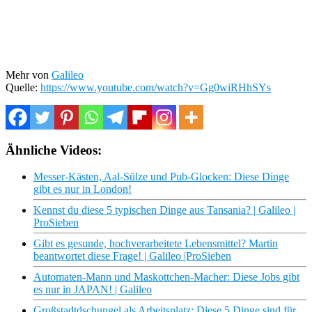
Mehr von
Galileo
Quelle:
https://www.youtube.com/watch?v=Gg0wiRHhSYs
Ähnliche Videos:
Messer-Kästen, Aal-Sülze und Pub-Glocken: Diese Dinge
gibt es nur in London!
Kennst du diese 5 typischen Dinge aus Tansania? | Galileo |
ProSieben
Gibt es gesunde, hochverarbeitete Lebensmittel? Martin
beantwortet diese Frage! | Galileo |ProSieben
Automaten-Mann und Maskottchen-Macher: Diese Jobs gibt
es nur in JAPAN! | Galileo
Großstadtdschungel als Arbeitsplatz: Diese 5 Dinge sind für