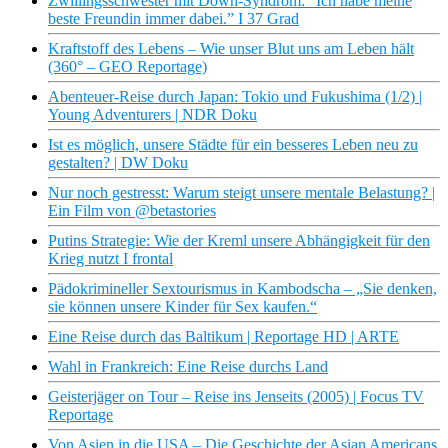
Zwillingsschwester mit Down-Syndrom: “Ich habe meine
beste Freundin immer dabei.” I 37 Grad
Kraftstoff des Lebens – Wie unser Blut uns am Leben hält
(360° – GEO Reportage)
Abenteuer-Reise durch Japan: Tokio und Fukushima (1/2) |
Young Adventurers | NDR Doku
Ist es möglich, unsere Städte für ein besseres Leben neu zu
gestalten? | DW Doku
Nur noch gestresst: Warum steigt unsere mentale Belastung? |
Ein Film von @betastories
Putins Strategie: Wie der Kreml unsere Abhängigkeit für den
Krieg nutzt I frontal
Pädokrimineller Sextourismus in Kambodscha – „Sie denken,
sie können unsere Kinder für Sex kaufen.“
Eine Reise durch das Baltikum | Reportage HD | ARTE
Wahl in Frankreich: Eine Reise durchs Land
Geisterjäger on Tour – Reise ins Jenseits (2005) | Focus TV
Reportage
Von Asien in die USA – Die Geschichte der Asian Americans