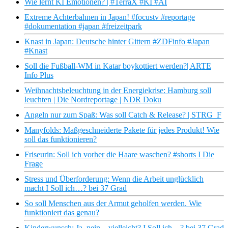
Wie lernt KI Emotionen? | #TerraX #KI #AI
Extreme Achterbahnen in Japan! #focustv #reportage
#dokumentation #japan #freizeitpark
Knast in Japan: Deutsche hinter Gittern #ZDFinfo #Japan
#Knast
Soll die Fußball-WM in Katar boykottiert werden?| ARTE
Info Plus
Weihnachtsbeleuchtung in der Energiekrise: Hamburg soll
leuchten | Die Nordreportage | NDR Doku
Angeln nur zum Spaß: Was soll Catch & Release? | STRG_F
Manyfolds: Maßgeschneiderte Pakete für jedes Produkt! Wie
soll das funktionieren?
Friseurin: Soll ich vorher die Haare waschen? #shorts I Die
Frage
Stress und Überforderung: Wenn die Arbeit unglücklich
macht I Soll ich…? bei 37 Grad
So soll Menschen aus der Armut geholfen werden. Wie
funktioniert das genau?
Kinderwunsch: Ja, nein – vielleicht? I Soll ich…? bei 37 Grad