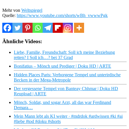
Mehr von
Weltspiegel
Quelle:
https://www.youtube.com/shorts/wBh_vwwwPgk
Ähnliche Videos:
Liebe, Familie, Freundschaft: Soll ich meine Beziehung
retten? I Soll ich…? bei 37 Grad
Bonifatius – Mönch und Prediger | Doku HD | ARTE
Hidden Places Paris: Verborgene Tempel und unterirdische
Becken in der Mega-Metropole
Der vergessene Tempel von Banteay Chhmar | Doku HD
Reupload | ARTE
Mönch, Soldat, und sogar Arzt, all das war Ferdinand
Demara…
Mein Mann lebt als KI weiter · #mdrdok #ardwissen #ki #ai
#liebe #tod #doku #shorts