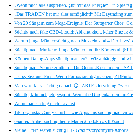
„Wenn mich alle auspfeifen, gibt mir das Energie“ Ein Spieltag
„Das TRADEN hat mir alles ermöglicht!“ Mit Daytrading
Von 20 Sängern zum Mega-Ereignis: Der Stuttgarter Chor „Go
Süchtig nach fake CBD-Liquid: Abhängigkeit, kalter Entzug & K
Warum junge Männer süchtig nach Muskeln sind – Der Live-T
Süchtig nach Muskeln: Junge Männer und ihr Körperkult (S
Können Dating-Apps süchtig machen? | Wie abhängig sind wi
Süchtig nach Schmerzmitteln – Die Opioid-Krise in den USA
Liebe, Sex und Frust: Wenn Pornos süchtig machen | ZDFinfo
Man wird krass süchtig danach 😏 | ARTE #forschung #wissens
Süchtig, kriminell, eingesperrt: Wenn die Drogenkarriere im 
Wenn man süchtig nach Lava ist
TikTok, Insta, Candy Crush – wie Apps uns süchtig machen wo
Gianna: Früher süchtig, heute Mama #trudoku #zdf #sucht
Meine Eltern waren süchtig I 37 Grad #storyofmylife #shorts