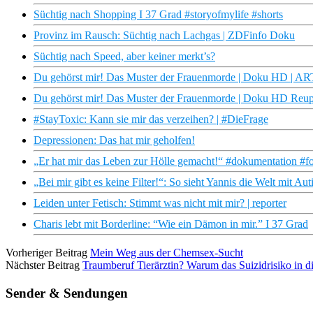
Süchtig nach Shopping I 37 Grad #storyofmylife #shorts
Provinz im Rausch: Süchtig nach Lachgas | ZDFinfo Doku
Süchtig nach Speed, aber keiner merkt’s?
Du gehörst mir! Das Muster der Frauenmorde | Doku HD | A
Du gehörst mir! Das Muster der Frauenmorde | Doku HD Reu
#StayToxic: Kann sie mir das verzeihen? | #DieFrage
Depressionen: Das hat mir geholfen!
„Er hat mir das Leben zur Hölle gemacht!“ #dokumentation #f
„Bei mir gibt es keine Filter!“: So sieht Yannis die Welt mit Aut
Leiden unter Fetisch: Stimmt was nicht mit mir? | reporter
Charis lebt mit Borderline: “Wie ein Dämon in mir.” I 37 Grad
Vorheriger Beitrag
Mein Weg aus der Chemsex-Sucht
Nächster Beitrag
Traumberuf Tierärztin? Warum das Suizidrisiko in d
Sender & Sendungen