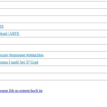
RTE
pload | ARTE
ocustv #reportage #obdachlos
ismus I stark! bei 37 Grad
iesem Job so extrem hoch ist