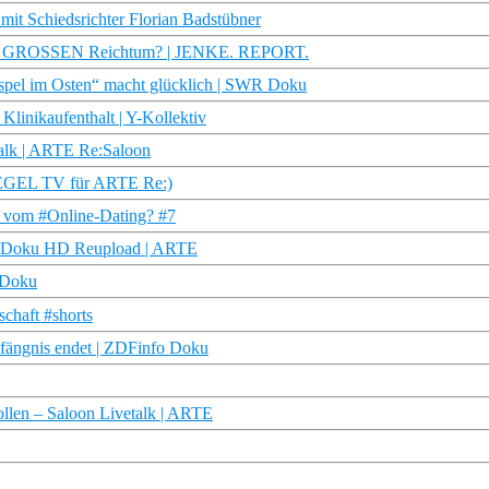
 mit Schiedsrichter Florian Badstübner
 zum GROSSEN Reichtum? | JENKE. REPORT.
spel im Osten“ macht glücklich | SWR Doku
linikaufenthalt | Y-Kollektiv
alk | ARTE Re:Saloon
PIEGEL TV für ARTE Re:)
r vom #Online-Dating? #7
 | Doku HD Reupload | ARTE
 Doku
chaft #shorts
Gefängnis endet | ZDFinfo Doku
llen – Saloon Livetalk | ARTE