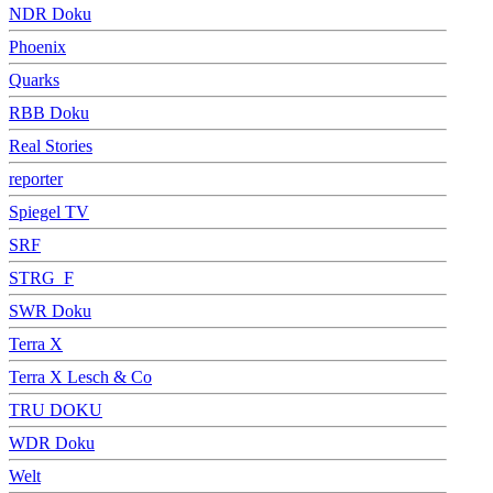
NDR Doku
Phoenix
Quarks
RBB Doku
Real Stories
reporter
Spiegel TV
SRF
STRG_F
SWR Doku
Terra X
Terra X Lesch & Co
TRU DOKU
WDR Doku
Welt