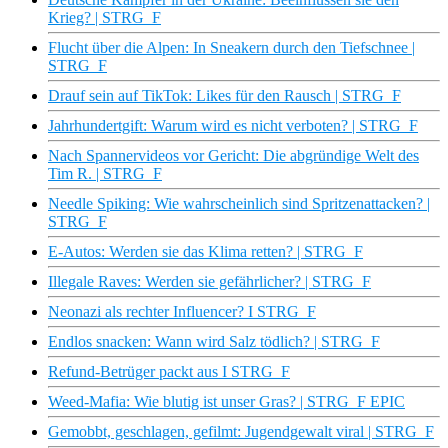
Krieg? | STRG_F
Flucht über die Alpen: In Sneakern durch den Tiefschnee |
STRG_F
Drauf sein auf TikTok: Likes für den Rausch | STRG_F
Jahrhundertgift: Warum wird es nicht verboten? | STRG_F
Nach Spannervideos vor Gericht: Die abgründige Welt des
Tim R. | STRG_F
Needle Spiking: Wie wahrscheinlich sind Spritzenattacken? |
STRG_F
E-Autos: Werden sie das Klima retten? | STRG_F
Illegale Raves: Werden sie gefährlicher? | STRG_F
Neonazi als rechter Influencer? I STRG_F
Endlos snacken: Wann wird Salz tödlich? | STRG_F
Refund-Betrüger packt aus I STRG_F
Weed-Mafia: Wie blutig ist unser Gras? | STRG_F EPIC
Gemobbt, geschlagen, gefilmt: Jugendgewalt viral | STRG_F