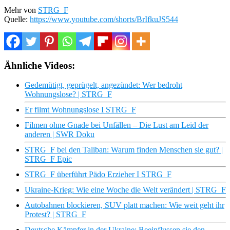
Mehr von
STRG_F
Quelle:
https://www.youtube.com/shorts/BrIfkuJS544
Ähnliche Videos:
Gedemütigt, geprügelt, angezündet: Wer bedroht
Wohnungslose? | STRG_F
Er filmt Wohnungslose I STRG_F
Filmen ohne Gnade bei Unfällen – Die Lust am Leid der
anderen | SWR Doku
STRG_F bei den Taliban: Warum finden Menschen sie gut? |
STRG_F Epic
STRG_F überführt Pädo Erzieher I STRG_F
Ukraine-Krieg: Wie eine Woche die Welt verändert | STRG_F
Autobahnen blockieren, SUV platt machen: Wie weit geht ihr
Protest? | STRG_F
Deutsche Kämpfer in der Ukraine: Beeinflussen sie den