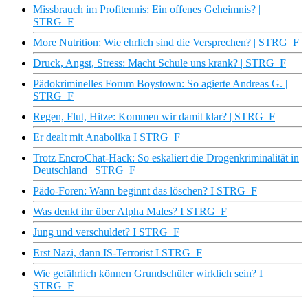
Missbrauch im Profitennis: Ein offenes Geheimnis? |
STRG_F
More Nutrition: Wie ehrlich sind die Versprechen? | STRG_F
Druck, Angst, Stress: Macht Schule uns krank? | STRG_F
Pädokriminelles Forum Boystown: So agierte Andreas G. |
STRG_F
Regen, Flut, Hitze: Kommen wir damit klar? | STRG_F
Er dealt mit Anabolika I STRG_F
Trotz EncroChat-Hack: So eskaliert die Drogenkriminalität in
Deutschland | STRG_F
Pädo-Foren: Wann beginnt das löschen? I STRG_F
Was denkt ihr über Alpha Males? I STRG_F
Jung und verschuldet? I STRG_F
Erst Nazi, dann IS-Terrorist I STRG_F
Wie gefährlich können Grundschüler wirklich sein? I
STRG_F