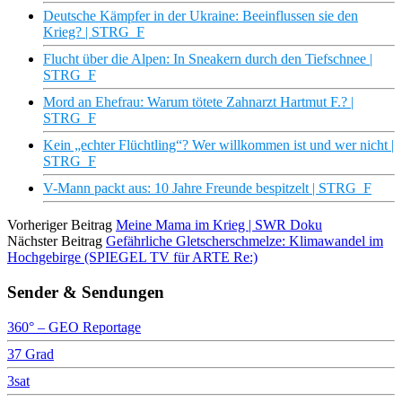
Deutsche Kämpfer in der Ukraine: Beeinflussen sie den
Krieg? | STRG_F
Flucht über die Alpen: In Sneakern durch den Tiefschnee |
STRG_F
Mord an Ehefrau: Warum tötete Zahnarzt Hartmut F.? |
STRG_F
Kein „echter Flüchtling“? Wer willkommen ist und wer nicht |
STRG_F
V-Mann packt aus: 10 Jahre Freunde bespitzelt | STRG_F
Vorheriger Beitrag
Meine Mama im Krieg | SWR Doku
Nächster Beitrag
Gefährliche Gletscherschmelze: Klimawandel im
Hochgebirge (SPIEGEL TV für ARTE Re:)
Sender & Sendungen
360° – GEO Reportage
37 Grad
3sat