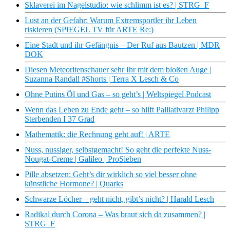
Sklaverei im Nagelstudio: wie schlimm ist es? | STRG_F
Lust an der Gefahr: Warum Extremsportler ihr Leben
riskieren (SPIEGEL TV für ARTE Re:)
Eine Stadt und ihr Gefängnis – Der Ruf aus Bautzen | MDR
DOK
Diesen Meteoritenschauer sehr Ihr mit dem bloßen Auge |
Suzanna Randall #Shorts | Terra X Lesch & Co
Ohne Putins Öl und Gas – so geht’s | Weltspiegel Podcast
Wenn das Leben zu Ende geht – so hilft Palliativarzt Philipp
Sterbenden I 37 Grad
Mathematik: die Rechnung geht auf! | ARTE
Nuss, nussiger, selbstgemacht! So geht die perfekte Nuss-
Nougat-Creme | Galileo | ProSieben
Pille absetzen: Geht’s dir wirklich so viel besser ohne
künstliche Hormone? | Quarks
Schwarze Löcher – geht nicht, gibt’s nicht? | Harald Lesch
Radikal durch Corona – Was braut sich da zusammen? |
STRG_F