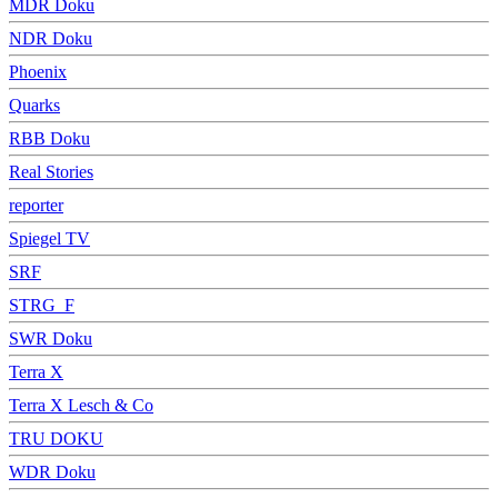
MDR Doku
NDR Doku
Phoenix
Quarks
RBB Doku
Real Stories
reporter
Spiegel TV
SRF
STRG_F
SWR Doku
Terra X
Terra X Lesch & Co
TRU DOKU
WDR Doku