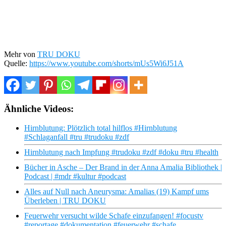
Mehr von
TRU DOKU
Quelle:
https://www.youtube.com/shorts/mUs5Wi6J51A
Ähnliche Videos:
Hirnblutung: Plötzlich total hilflos #Hirnblutung
#Schlaganfall #tru #trudoku #zdf
Hirnblutung nach Impfung #trudoku #zdf #doku #tru #health
Bücher in Asche – Der Brand in der Anna Amalia Bibliothek |
Podcast | #mdr #kultur #podcast
Alles auf Null nach Aneurysma: Amalias (19) Kampf ums
Überleben | TRU DOKU
Feuerwehr versucht wilde Schafe einzufangen! #focustv
#reportage #dokumentation #feuerwehr #schafe