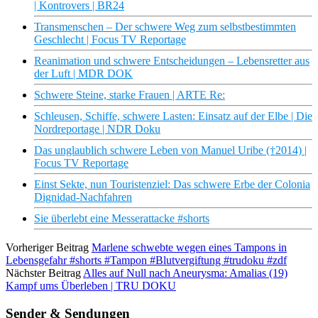
| Kontrovers | BR24
Transmenschen – Der schwere Weg zum selbstbestimmten
Geschlecht | Focus TV Reportage
Reanimation und schwere Entscheidungen – Lebensretter aus
der Luft | MDR DOK
Schwere Steine, starke Frauen | ARTE Re:
Schleusen, Schiffe, schwere Lasten: Einsatz auf der Elbe | Die
Nordreportage | NDR Doku
Das unglaublich schwere Leben von Manuel Uribe (†2014) |
Focus TV Reportage
Einst Sekte, nun Touristenziel: Das schwere Erbe der Colonia
Dignidad-Nachfahren
Sie überlebt eine Messerattacke #shorts
Vorheriger Beitrag
Marlene schwebte wegen eines Tampons in
Lebensgefahr #shorts #Tampon #Blutvergiftung #trudoku #zdf
Nächster Beitrag
Alles auf Null nach Aneurysma: Amalias (19)
Kampf ums Überleben | TRU DOKU
Sender & Sendungen