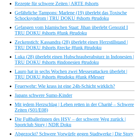
Rezepte für schwere Zeiten | ARTE #shorts
Gefährliche Tampons: Marlene (19) überlebt das Toxische
Schocksyndrom | TRU DOKU #shorts #trudoku
Gefangen vom Islamischen Staat: Jihan überlebt Genozid I
TRU DOKU #shorts #funk #trudoku
Zeckenstich: Kassandra (28) überlebt einen Herzstillstand |
TRU DOKU #shorts #zecke #funk #trudoku
Luka (28) überlebt einen Hubschrauberabsturz in Indonesien |
TRU DOKU #shorts #indonesien #trudoku
Lauro hat in sechs Wochen zwei Messerattacken überlebt |
TRU DOKU #shorts #trudoku #funk #Messer
Feuerwehr: Wie krass ist eine 24h-Schicht wirklich?
Japans schwere Sumo-Kinder
Mit jedem Herzschlag | Leben retten in der Charité – Schwere
Zeiten (S01/E08)
Die Fußballerinnen des HSV – der schwere Weg zurück |
Sportclub Story | NDR Doku
Abgezockt? Schwere Vorwürfe gegen Stadtwerke | Die Story