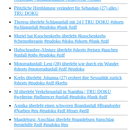
Plötzliche Hirnblutung verändert für Sebastian (27) alles |
TRU DOKU
Theresa überlebt Schlaganfall mit 24 I TRU DOKU #shorts
#schlaganfall #trudoku #funk #zdf
Muriel hat Knochenkrebs überlebt #knochenkrebs
#chemotherapie #trudoku #doku #shorts #funk #zdf
Hubschrauber-Absturz überlebt #shorts #reisen #tauchen
#unfall #ptbs #trudoku #zdf
Motorradunfall: Leni (28) überlebt wie durch ein Wunder
#shorts #motorradunfall #zdf #trudoku
Krebs überlebt: Johanna (27) erobert ihre Sexualität zurück
#shorts #trudoku #zdf #krebs
Jil überlebt Verkehrsunfall in Namibia | TRU DOKU
#weltreise #influencer #unfall #trudoku #funk #zdf
Annika überlebt einen schweren Brandunfall #Brandopfer
#Narben #tru #trudoku #zdf #feuer #grill
Magdeburg: Anschlag überlebt #magdeburg #anschlag
#erstehilfe #zdf #trudoku #tru