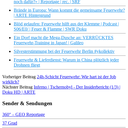
noch dafür?» | Reportage | rec. | SRF
Brände in Europa: Wann kommt die gemeinsame Feuerwehr?
| ARTE Hintergrund
Blöd gelaufen: Feuerwehr hilft aus der Klemme | Podcast |
S06/E0/ | Feuer & Flamme | SWR Doku
Ein Dorf macht die Mega-Dusche an: VERRÜCKTES
Feuerwehr-Training in Japan! | Galileo
Silvesterstimmung bei der Feuerwehr Berlin #ykollektiv
Feuerwehr & Lieferdienst: Warum in China plötzlich jeder
Drohnen fliegt
Vorheriger Beitrag
24h-Schicht Feuerwehr: Wie hart ist der Job
wirklich?
Nächster Beitrag
Inferno | Tschernobyl - Der Insiderbericht (1/3) |
Doku HD | ARTE
Sender & Sendungen
360° – GEO Reportage
37 Grad