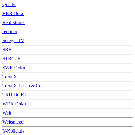
Quarks
RBB Doku
Real Stories
reporter
Spiegel TV
SRF
STRG_F
SWR Doku
Terra X
Terra X Lesch & Co
TRU DOKU
WDR Doku
Welt
Weltspiegel
Y-Kollektiv