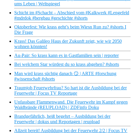
ums Leben | Weltspiegel
Schicht im #Schacht – Abschied vom #Kalkwerk #Lengefeld
#mdrdok #bergbau #geschichte #shorts
Oktoberfest: Wie krass geht’s beim Wiesn Run zu? #shorts I
Die Frage
Krass! Das Galileo Haus der Zukunft zeigt, wie wir 2050
wohnen könnten!
Au-Pair: So krass kann es in Gastfamilien sein | reporter
Bei welchem Star würdest du so krass abgehen? #shorts
Man wird krass süchtig danach 😏 | ARTE #forschung
#wissenschaft #shorts
Traumjob Feuerwehrfrau? So hart ist die Ausbildung bei der
Feuerwehr | Focus TV Reportage
Unfassbare Flammenwand. Die Feuerwehr im Kampf gegen
Waldbrände (REUPLOAD) | ZDFinfo Doku
Brandgefährlich, heiß begehrt – Ausbildung bei der
Feuerwehr | dokus und Reportagen | reupload
Allzeit bereit! Ausbildung bei der Feuerwehr 2/2 | Focus TV