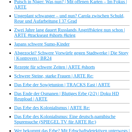
Putsch in Niger: Was nun? | Mit offenen Karten – Im Fokus |
ARTE
Ungeplant schwanger – und nun? Carola zwischen Schuld,
Reue und Aufarbeitung I 37 Grad
Zwei Jahre lang dauert Russlands Angriffskrieg nun schon |
ARTE #trackseast #shorts #krieg
Japans schwere Sumo-Kinder
Abgezockt? Schwere Vorwürfe gegen Stadtwerke | Die Story
| Kontrovers | BR24
Rezepte für schwere Zeiten | ARTE #shorts
Schwere Steine, starke Frauen | ARTE Re:
Das Erbe der Sowjetunion | TRACKS East | ARTE
Das Ende der Osmanen | Blutiges Erbe (2/2) | Doku HD
Reupload | ARTE
Das Erbe des Kolonialismus | ARTE Re:
Das Erbe des Kolonialismus: Eine deutsch-namibische
Spurensuche (SPIEGEL TV für ARTE Re:)
Wer bekommt das Erbe? Mit Erbschaftsdetektiven unterwegs |