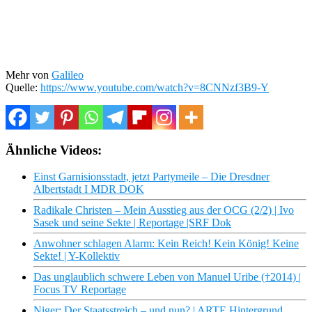
Mehr von
Galileo
Quelle:
https://www.youtube.com/watch?v=8CNNzf3B9-Y
Ähnliche Videos:
Einst Garnisionsstadt, jetzt Partymeile – Die Dresdner
Albertstadt I MDR DOK
Radikale Christen – Mein Ausstieg aus der OCG (2/2) | Ivo
Sasek und seine Sekte | Reportage |SRF Dok
Anwohner schlagen Alarm: Kein Reich! Kein König! Keine
Sekte! | Y-Kollektiv
Das unglaublich schwere Leben von Manuel Uribe (†2014) |
Focus TV Reportage
Niger: Der Staatsstreich – und nun? | ARTE Hintergrund