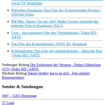
Focus TV Reportage
Pulverfass Kaukasus: Das Erbe des Tschetschenien-Krieges |
ZDFinfo Doku
900 Mio. Tassen Tee pro Jahr! Maike Greiner erkundet das
britische Erbe in Hongkong |Teil 2|
Laos – das explosive Erbe des Vietnamkriegs | Doku HD |
ARTE
Das Erbe des Kolonialismus | ARTE Re: Reupload
Kolonialismus: Das Erbe des Algerienkrieges – Blast the Past
| Doku HD | ARTE
Vorheriger Beitrag
Die Eroberung des Westens - Putins Oligarchen
(2/3) | Doku HD | ARTE
Nächster Beitrag
Dieses Hobby hat es in sich - Jörg züchtet
Riesengemüse!
Sender & Sendungen
360° – GEO Reportage
37 Grad