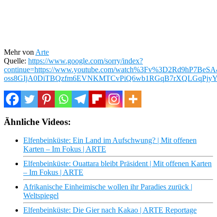
Mehr von
Arte
Quelle:
https://www.google.com/sorry/index?
continue=https://www.youtube.com/watch%3Fv%3D2Rd9hP
oss8GIjA0DiTBQzfm6EVNKMTCvPiQ6wb1RGqB7rXQLGqPjyY
Ähnliche Videos:
Elfenbeinküste: Ein Land im Aufschwung? | Mit offenen
Karten – Im Fokus | ARTE
Elfenbeinküste: Ouattara bleibt Präsident | Mit offenen Karten
– Im Fokus | ARTE
Afrikanische Einheimische wollen ihr Paradies zurück |
Weltspiegel
Elfenbeinküste: Die Gier nach Kakao | ARTE Reportage