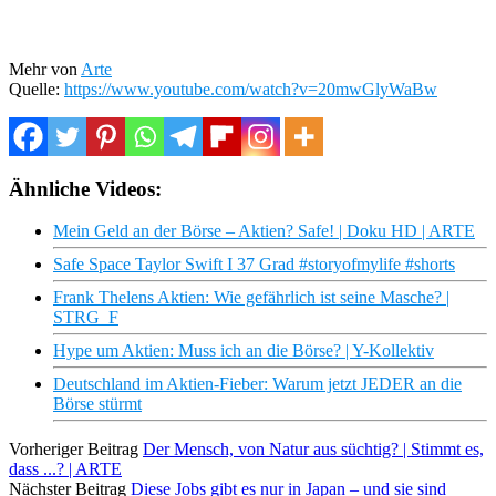
Mehr von
Arte
Quelle:
https://www.youtube.com/watch?v=20mwGlyWaBw
Ähnliche Videos:
Mein Geld an der Börse – Aktien? Safe! | Doku HD | ARTE
Safe Space Taylor Swift I 37 Grad #storyofmylife #shorts
Frank Thelens Aktien: Wie gefährlich ist seine Masche? |
STRG_F
Hype um Aktien: Muss ich an die Börse? | Y-Kollektiv
Deutschland im Aktien-Fieber: Warum jetzt JEDER an die
Börse stürmt
Vorheriger Beitrag
Der Mensch, von Natur aus süchtig? | Stimmt es,
dass ...? | ARTE
Nächster Beitrag
Diese Jobs gibt es nur in Japan – und sie sind