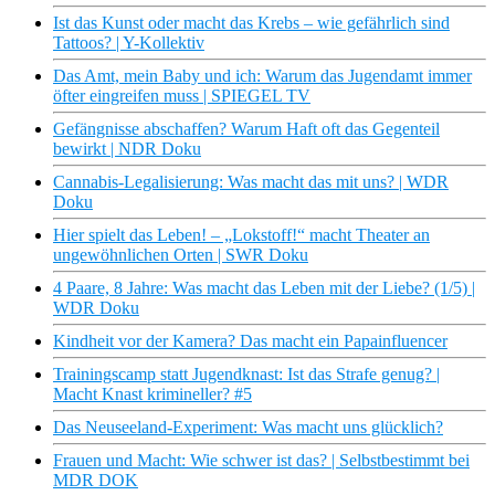
Ist das Kunst oder macht das Krebs – wie gefährlich sind
Tattoos? | Y-Kollektiv
Das Amt, mein Baby und ich: Warum das Jugendamt immer
öfter eingreifen muss | SPIEGEL TV
Gefängnisse abschaffen? Warum Haft oft das Gegenteil
bewirkt | NDR Doku
Cannabis-Legalisierung: Was macht das mit uns? | WDR
Doku
Hier spielt das Leben! – „Lokstoff!“ macht Theater an
ungewöhnlichen Orten | SWR Doku
4 Paare, 8 Jahre: Was macht das Leben mit der Liebe? (1/5) |
WDR Doku
Kindheit vor der Kamera? Das macht ein Papainfluencer
Trainingscamp statt Jugendknast: Ist das Strafe genug? |
Macht Knast krimineller? #5
Das Neuseeland-Experiment: Was macht uns glücklich?
Frauen und Macht: Wie schwer ist das? | Selbstbestimmt bei
MDR DOK