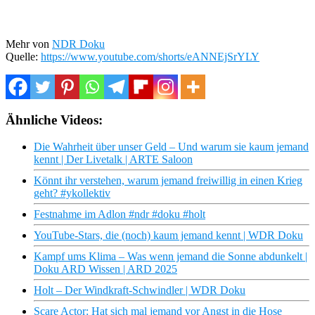
Mehr von
NDR Doku
Quelle:
https://www.youtube.com/shorts/eANNEjSrYLY
Ähnliche Videos:
Die Wahrheit über unser Geld – Und warum sie kaum jemand
kennt | Der Livetalk | ARTE Saloon
Könnt ihr verstehen, warum jemand freiwillig in einen Krieg
geht? #ykollektiv
Festnahme im Adlon #ndr #doku #holt
YouTube-Stars, die (noch) kaum jemand kennt | WDR Doku
Kampf ums Klima – Was wenn jemand die Sonne abdunkelt |
Doku ARD Wissen | ARD 2025
Holt – Der Windkraft-Schwindler | WDR Doku
Scare Actor: Hat sich mal jemand vor Angst in die Hose