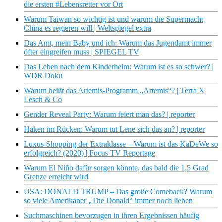
die ersten #Lebensretter vor Ort
Warum Taiwan so wichtig ist und warum die Supermacht
China es regieren will | Weltspiegel extra
Das Amt, mein Baby und ich: Warum das Jugendamt immer
öfter eingreifen muss | SPIEGEL TV
Das Leben nach dem Kinderheim: Warum ist es so schwer? |
WDR Doku
Warum heißt das Artemis-Programm „Artemis“? | Terra X
Lesch & Co
Gender Reveal Party: Warum feiert man das? | reporter
Haken im Rücken: Warum tut Lene sich das an? | reporter
Luxus-Shopping der Extraklasse – Warum ist das KaDeWe so
erfolgreich? (2020) | Focus TV Reportage
Warum El Niño dafür sorgen könnte, das bald die 1,5 Grad
Grenze erreicht wird
USA: DONALD TRUMP – Das große Comeback? Warum
so viele Amerikaner „The Donald“ immer noch lieben
Suchmaschinen bevorzugen in ihren Ergebnissen häufig