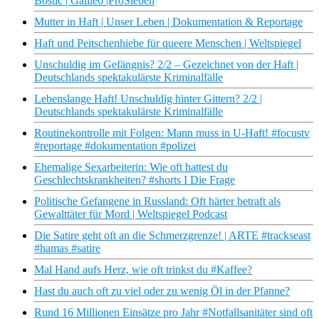
Bostic | Galileo |ProSieben
Mutter in Haft | Unser Leben | Dokumentation & Reportage
Haft und Peitschenhiebe für queere Menschen | Weltspiegel
Unschuldig im Gefängnis? 2/2 – Gezeichnet von der Haft |
Deutschlands spektakulärste Kriminalfälle
Lebenslange Haft! Unschuldig hinter Gittern? 2/2 |
Deutschlands spektakulärste Kriminalfälle
Routinekontrolle mit Folgen: Mann muss in U-Haft! #focustv
#reportage #dokumentation #polizei
Ehemalige Sexarbeiterin: Wie oft hattest du
Geschlechtskrankheiten? #shorts I Die Frage
Politische Gefangene in Russland: Oft härter betraft als
Gewalttäter für Mord | Weltspiegel Podcast
Die Satire geht oft an die Schmerzgrenze! | ARTE #trackseast
#hamas #satire
Mal Hand aufs Herz, wie oft trinkst du #Kaffee?
Hast du auch oft zu viel oder zu wenig Öl in der Pfanne?
Rund 16 Millionen Einsätze pro Jahr #Notfallsanitäter sind oft