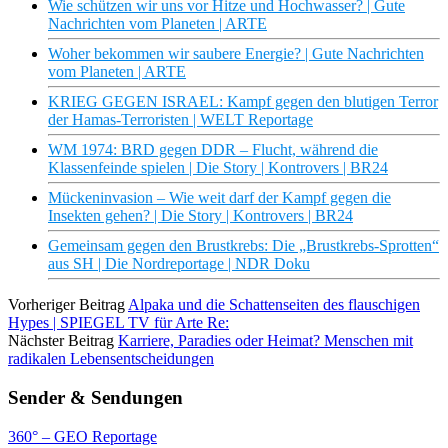
Wie schützen wir uns vor Hitze und Hochwasser? | Gute
Nachrichten vom Planeten | ARTE
Woher bekommen wir saubere Energie? | Gute Nachrichten
vom Planeten | ARTE
KRIEG GEGEN ISRAEL: Kampf gegen den blutigen Terror
der Hamas-Terroristen | WELT Reportage
WM 1974: BRD gegen DDR – Flucht, während die
Klassenfeinde spielen | Die Story | Kontrovers | BR24
Mückeninvasion – Wie weit darf der Kampf gegen die
Insekten gehen? | Die Story | Kontrovers | BR24
Gemeinsam gegen den Brustkrebs: Die „Brustkrebs-Sprotten“
aus SH | Die Nordreportage | NDR Doku
Vorheriger Beitrag
Alpaka und die Schattenseiten des flauschigen
Hypes | SPIEGEL TV für Arte Re:
Nächster Beitrag
Karriere, Paradies oder Heimat? Menschen mit
radikalen Lebensentscheidungen
Sender & Sendungen
360° – GEO Reportage