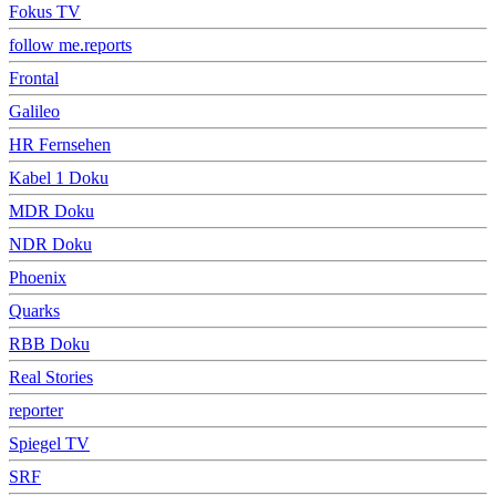
Fokus TV
follow me.reports
Frontal
Galileo
HR Fernsehen
Kabel 1 Doku
MDR Doku
NDR Doku
Phoenix
Quarks
RBB Doku
Real Stories
reporter
Spiegel TV
SRF