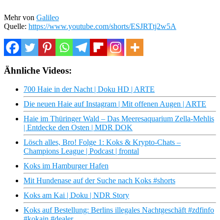
Mehr von
Galileo
Quelle:
https://www.youtube.com/shorts/ESJRTtj2w5A
Ähnliche Videos:
700 Haie in der Nacht | Doku HD | ARTE
Die neuen Haie auf Instagram | Mit offenen Augen | ARTE
Haie im Thüringer Wald – Das Meeresaquarium Zella-Mehlis
| Entdecke den Osten | MDR DOK
Lösch alles, Bro! Folge 1: Koks & Krypto-Chats –
Champions League | Podcast | frontal
Koks im Hamburger Hafen
Mit Hundenase auf der Suche nach Koks #shorts
Koks am Kai | Doku | NDR Story
Koks auf Bestellung: Berlins illegales Nachtgeschäft #zdfinfo
#kokain #dealer