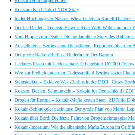
Koks im Hamburger Hafen
Koks am Kai | Doku | NDR Story
In der Hochburg der Narcos: Wie arbeitet ein Kartell-Dealer
Der Ice Dealer – Teuerste Eiswürfel der Welt: Wahnsinn oder W
Vom Hippie zum Dealer: Die unglaubliche Story des Hubertus
Ausgeliefert – Berlins neue Dienstboten | Reportage über den 
Der große Balkon Berlins | Bilderbuch: Der Barnim
Leckeres Essen mit Leidenschaft: Er begeistert 167.000 Follo
Weg zur Freiheit unter dem Todesstreifen! Berlins letzter Fluc
Steinstücken – Exklave West-Berlins in der DDR | Crazy Bord
Koksen, Dealen, Schmuggeln – Kokain für Deutschland | ZD
Drogen für Europa – Kokain-Mafia gegen Staat | ZDFinfo Do
Kokain-Schmuggler packt aus: Der große Plan von Martin Le
Kokain über Bord: Die letzte Fahrt von Drogenschmuggler Ma
Kokain-Imperium: Wie die albanische Mafia Europa im Griff h