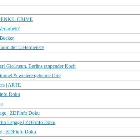
? | JENKE. CRIME
ertarbeit?
 Becker
Boom der Lieferdienste
wer! Gio1neun, Berlins rappender Koch
httunnel & weitere geheime Orte
ers | ARTE
Finfo Doku
ku
page | ZDFinfo Doku
rtin Lepage | ZDFinfo Doku
at | ZDFinfo Doku