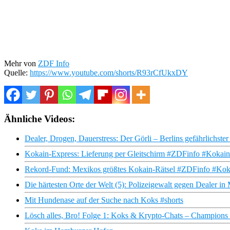
Mehr von
ZDF Info
Quelle:
https://www.youtube.com/shorts/R93rCfUkxDY
Ähnliche Videos:
Dealer, Drogen, Dauerstress: Der Görli – Berlins gefährlichste
Kokain-Express: Lieferung per Gleitschirm #ZDFinfo #Kokai
Rekord-Fund: Mexikos größtes Kokain-Rätsel #ZDFinfo #Ko
Die härtesten Orte der Welt (5): Polizeigewalt gegen Dealer i
Mit Hundenase auf der Suche nach Koks #shorts
Lösch alles, Bro! Folge 1: Koks & Krypto-Chats – Champions L