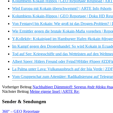
Kolumbiens Kokain Hippos | GEO Reportage Reupload | AR
Wird Europa mit Kokain überschwemmt? | ARTE Info #shorts
Kolumbiens Kokain-Hippos | GEO Reportage | Doku HD Reu
Von Fentanyl bis Kokain: Wie groß ist das Drogen-Problem? |
Wie Ermittler gegen die brutale Kokain-Mafia vorgehen | Repor
Y-Kollektiv: Kokainjagd im Hamburger Hafen #kokain #drogen
Im Kampf gegen den Drogenhandel: So wird Kokain in Ecuado
Tod auf See: Kriegsschiffe und das Wettrüsten auf den Weltm
Albert Speer: Hitlers Freund oder Feind?#Hitler #Speer #ZDF
La Palma unter Lava: Vulkanausbruch auf der Isla Verde | ZD
Vom Gruppenchat zum Attentäter: Radikalisierung auf Telegr
Vorheriger Beitrag
Nachhaltiger Dämmstoff: Seegras #ndr #doku #na
Nächster Beitrag
Meine eigene Insel | ARTE Re:
Sender & Sendungen
360° – GEO Reportage