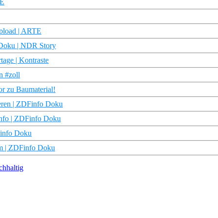
TE
pload | ARTE
 Doku | NDR Story
tage | Kontraste
 #zoll
r zu Baumaterial!
eeren | ZDFinfo Doku
info | ZDFinfo Doku
Finfo Doku
am | ZDFinfo Doku
chhaltig