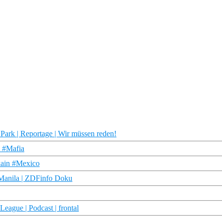
r Park | Reportage | Wir müssen reden!
n #Mafia
kain #Mexico
n Manila | ZDFinfo Doku
eague | Podcast | frontal