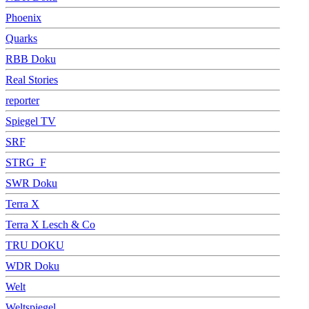
Phoenix
Quarks
RBB Doku
Real Stories
reporter
Spiegel TV
SRF
STRG_F
SWR Doku
Terra X
Terra X Lesch & Co
TRU DOKU
WDR Doku
Welt
Weltspiegel