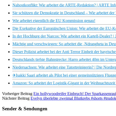
Nahostkonflikt: Wie arbeitet die ARTE-Redaktion? | ARTE Inf
Sie schützen die Demokratie in Deutschland – Wie arbeitet der
Wie arbeitet eigentlich die EU Kommission genau!
Die Exekutive der Europäischen Union: Wie arbeitet die EU-
In der Hochburg der Narcos: Wie arbeitet ein Kartell-Dealer
Mächtig und verschwiegen: So arbeitet die ‚Ndrangheta in De
Dieser Polizist arbeitet bei der Anti Terror Einheit der bayrische
Deutschlands tiefste Bahnstrecke: Harro arbeitet 40m im Unter
Niedersachsen: Wie arbeitet eine Tatortreinigerin? | Die Nord
✈Isakki Saari arbeitet als Pilot bei einer gemeinnützigen Flugg
Amazon: So arbeitet der Logistik-Gigant in der Weihnachtszei
Vorheriger Beitrag
Ein hollywoodreifer Einbruch! Der Sparkassenrau
Nächster Beitrag
Evelyn überlebte zweimal Blutkrebs #shorts #trudo
Sender & Sendungen