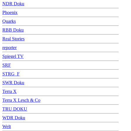
NDR Doku
Phoenix
Quarks
RBB Doku
Real Stories
reporter
Spiegel TV
SRF
STRG_F
SWR Doku
Terra X
Terra X Lesch & Co
TRU DOKU
WDR Doku
Welt