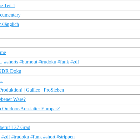
e Teil 1
ocumentary
slänglich
ime
 #shorts #burnout #trudoku #funk #zdf
 | NDR Doku
KU
Produktion! | Galileo | ProSieben
gebener Ware?
n Outdoor-Ausstatter Europas?
mberuf I 37 Grad
#zdf #trudoku #funk #short #strippen