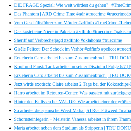
DIE FRAGE Spezial: Wie weit würdest du gehen? | #TrueCrim
Das Phantom | ARD Crime Time #ndr #truecrime #truecrimed
Vom Geschäftsführer zum Mörder #zdfinfo #TrueCrime #Leben
Das kostet eine Niere in Pakistan #zdfinfo #truecrime #pakistan
Sheriff auf Verbrecherjagd #zdfinfo #oklahoma #truecrime
Gisèle Pelicot: Der Schock im Verhör #zdfinfo #pelicot #truecr
Erzieherin Caro arbeitet bis zum Zusammenbruch | TRU DOKU
Kopf und Faust: Tarik arbeitet an seiner Disziplin | Folge 6/7
Erzieherin Caro arbeitet bis zum Zusammenbruch | TRU DO
Jetzt wirds exotisch: Claire arbeitet 2 Tage bei der Kokoschips-
Harro arbeitet im Retouren-Center: Was passiert mit zurückge
Hinter den Kulissen bei VAUDE: Wie arbeitet einer der größte
So arbeitet die spanische Weed-Mafia | STRG_F #weed #mafia
Schornsteinfegerin – Meisterin Vanessa arbeitet in ihrem Trau
Maria arbeitet neben dem Studium als Stripperin | TRU DOKU 