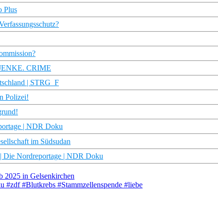
o Plus
 Verfassungsschutz?
Kommission?
? | JENKE. CRIME
utschland | STRG_F
n Polizei!
grund!
reportage | NDR Doku
esellschaft im Südsudan
t | Die Nordreportage | NDR Doku
b 2025 in Gelsenkirchen
ku #zdf #Blutkrebs #Stammzellenspende #liebe