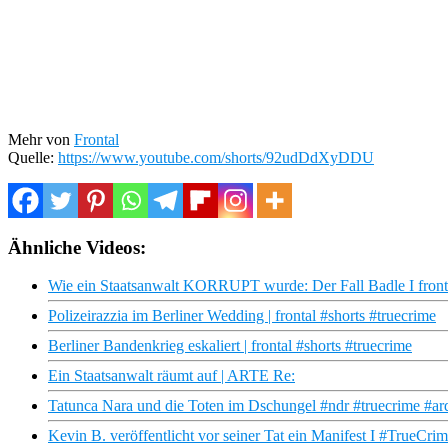
Mehr von
Frontal
Quelle:
https://www.youtube.com/shorts/92udDdXyDDU
Ähnliche Videos:
Wie ein Staatsanwalt KORRUPT wurde: Der Fall Badle I front
Polizeirazzia im Berliner Wedding | frontal #shorts #truecrime
Berliner Bandenkrieg eskaliert | frontal #shorts #truecrime
Ein Staatsanwalt räumt auf | ARTE Re:
Tatunca Nara und die Toten im Dschungel #ndr #truecrime #ard
Kevin B. veröffentlicht vor seiner Tat ein Manifest I #TrueCri