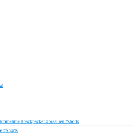
al
crimetime #backpacker #brasilien #shorts
me #Shorts