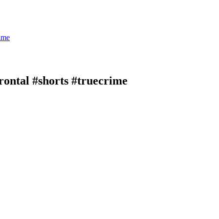
rime
rontal #shorts #truecrime