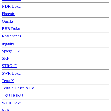
NDR Doku
Phoenix
Quarks
RBB Doku
Real Stories
reporter
Spiegel TV
SRF
STRG_F
SWR Doku
Terra X
Terra X Lesch & Co
TRU DOKU
WDR Doku
Welt