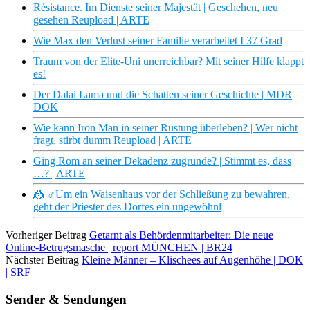
Résistance. Im Dienste seiner Majestät | Geschehen, neu
gesehen Reupload | ARTE
Wie Max den Verlust seiner Familie verarbeitet I 37 Grad
Traum von der Elite-Uni unerreichbar? Mit seiner Hilfe klappt
es!
Der Dalai Lama und die Schatten seiner Geschichte | MDR
DOK
Wie kann Iron Man in seiner Rüstung überleben? | Wer nicht
fragt, stirbt dumm Reupload | ARTE
Ging Rom an seiner Dekadenz zugrunde? | Stimmt es, dass
…? | ARTE
🤼 ♂Um ein Waisenhaus vor der Schließung zu bewahren,
geht der Priester des Dorfes ein ungewöhnl
Vorheriger Beitrag
Getarnt als Behördenmitarbeiter: Die neue
Online-Betrugsmasche | report MÜNCHEN | BR24
Nächster Beitrag
Kleine Männer – Klischees auf Augenhöhe | DOK
| SRF
Sender & Sendungen