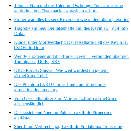
Tatunca Nara und die Toten im Dschungel #ndr #truecrime
#ardcrimetime #backpacker #brasilien #shorts
Früher war alles besser? Kevin lebt wie in den 50ern | reporter
Tragödie am See: Der rätselhafte Fall des Kevin H. | ZDFinfo
Doku
Kinder unter Mordverdacht: Der rätselhafte Fall des Kevin H.
| ZDFinfo Doku
Wendy Holdener und ihr Bruder Kevin – Verbunden über den
Tod hinaus | DOK | SRF
DIE FRAGE Spezial: Wie weit würdest du gehen? |
#TrueCrime Teil 1
Das Phantom | ARD Crime Time #ndr #truecrime
#truecrimedocumentary
Vom Geschäftsführer zum Mörder #zdfinfo #TrueCrime
#Lebenslänglich
Das kostet eine Niere in Pakistan #zdfinfo #truecrime
#pakistan
Sheriff auf Verbrecherjagd #zdfinfo #oklahoma #truecrime