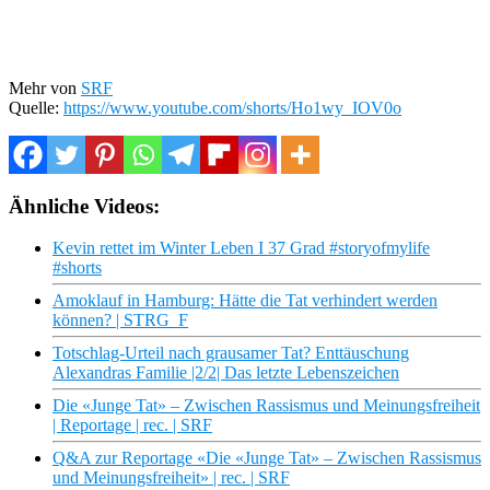
Mehr von
SRF
Quelle:
https://www.youtube.com/shorts/Ho1wy_IOV0o
Ähnliche Videos:
Kevin rettet im Winter Leben I 37 Grad #storyofmylife
#shorts
Amoklauf in Hamburg: Hätte die Tat verhindert werden
können? | STRG_F
Totschlag-Urteil nach grausamer Tat? Enttäuschung
Alexandras Familie |2/2| Das letzte Lebenszeichen
Die «Junge Tat» – Zwischen Rassismus und Meinungsfreiheit
| Reportage | rec. | SRF
Q&A zur Reportage «Die «Junge Tat» – Zwischen Rassismus
und Meinungsfreiheit» | rec. | SRF