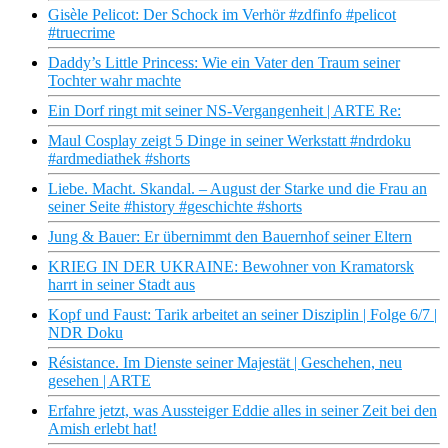
Gisèle Pelicot: Der Schock im Verhör #zdfinfo #pelicot
#truecrime
Daddy’s Little Princess: Wie ein Vater den Traum seiner
Tochter wahr machte
Ein Dorf ringt mit seiner NS-Vergangenheit | ARTE Re:
Maul Cosplay zeigt 5 Dinge in seiner Werkstatt #ndrdoku
#ardmediathek #shorts
Liebe. Macht. Skandal. – August der Starke und die Frau an
seiner Seite #history #geschichte #shorts
Jung & Bauer: Er übernimmt den Bauernhof seiner Eltern
KRIEG IN DER UKRAINE: Bewohner von Kramatorsk
harrt in seiner Stadt aus
Kopf und Faust: Tarik arbeitet an seiner Disziplin | Folge 6/7 |
NDR Doku
Résistance. Im Dienste seiner Majestät | Geschehen, neu
gesehen | ARTE
Erfahre jetzt, was Aussteiger Eddie alles in seiner Zeit bei den
Amish erlebt hat!