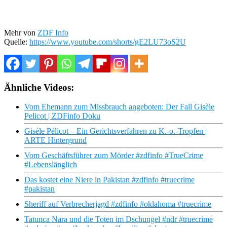
Mehr von
ZDF Info
Quelle:
https://www.youtube.com/shorts/gE2LU73oS2U
Ähnliche Videos:
Vom Ehemann zum Missbrauch angeboten: Der Fall Gisèle
Pelicot | ZDFinfo Doku
Gisèle Pélicot – Ein Gerichtsverfahren zu K.-o.-Tropfen |
ARTE Hintergrund
Vom Geschäftsführer zum Mörder #zdfinfo #TrueCrime
#Lebenslänglich
Das kostet eine Niere in Pakistan #zdfinfo #truecrime
#pakistan
Sheriff auf Verbrecherjagd #zdfinfo #oklahoma #truecrime
Tatunca Nara und die Toten im Dschungel #ndr #truecrime