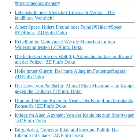
#truecrimedocumentary
Lebenshilfe oder Abzocke? Lifecoach-Verhör – Die
knallharte Wahrheit!
Albert Speer: Hitlers Freund oder Feind?#Hitler #Speer
#ZDFinfo | ZDFinfo Doku
Rebellion im Gottesstaat: Wie die Menschen im Iran
Widerstand leisten | ZDFinfo Doku
Die härtesten Orte der Welt (6): Adrenalin-Junkies im Kampf
mit der Polizei | ZDFinfo Doku
Hölle hinter Gittern: Der harte Alltag im Frauengefängnis |
ZDFinfo Doku
Der Löwe von Pandschir: Ahmad Shah Massoud – im Kampf
gegen die Taliban | ZDFinfo Doku
Uran und Seltene Erden im Visier: Der Kampf um Grönlands
Rohstoffe | ZDFinfo Doku
Kriege im Alten Ägypten: Von der Keule bis zum Streitwagen
| ZDFinfo Doku
Bürgerkrieg, Grenzkonflikte und korrupte Politik: Der
Libanon im Chaos | ZDFinfo Doku