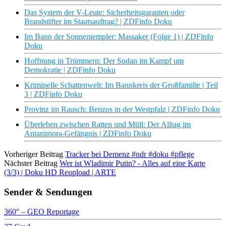
Das System der V-Leute: Sicherheitsgaranten oder
Brandstifter im Staatsauftrag? | ZDFinfo Doku
Im Bann der Sonnentempler: Massaker (Folge 1) | ZDFinfo
Doku
Hoffnung in Trümmern: Der Sudan im Kampf um
Demokratie | ZDFinfo Doku
Kriminelle Schattenwelt: Im Bannkreis der Großfamilie | Teil
3 | ZDFinfo Doku
Provinz im Rausch: Benzos in der Westpfalz | ZDFinfo Doku
Überleben zwischen Ratten und Müll: Der Alltag im
Antanimora-Gefängnis | ZDFinfo Doku
Vorheriger Beitrag
Tracker bei Demenz #ndr #doku #pflege
Nächster Beitrag
Wer ist Wladimir Putin? - Alles auf eine Karte
(3/3) | Doku HD Reupload | ARTE
Sender & Sendungen
360° – GEO Reportage