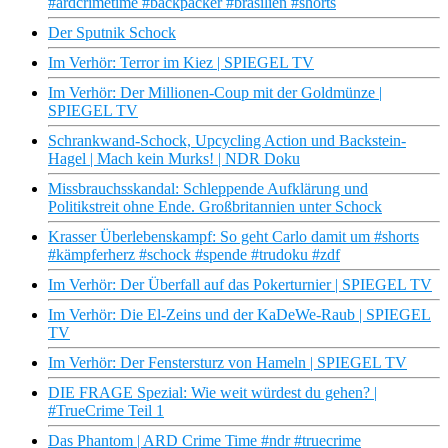
#ardcrimetime #backpacker #brasilien #shorts
Der Sputnik Schock
Im Verhör: Terror im Kiez | SPIEGEL TV
Im Verhör: Der Millionen-Coup mit der Goldmünze |
SPIEGEL TV
Schrankwand-Schock, Upcycling Action und Backstein-
Hagel | Mach kein Murks! | NDR Doku
Missbrauchsskandal: Schleppende Aufklärung und
Politikstreit ohne Ende. Großbritannien unter Schock
Krasser Überlebenskampf: So geht Carlo damit um #shorts
#kämpferherz #schock #spende #trudoku #zdf
Im Verhör: Der Überfall auf das Pokerturnier | SPIEGEL TV
Im Verhör: Die El-Zeins und der KaDeWe-Raub | SPIEGEL
TV
Im Verhör: Der Fenstersturz von Hameln | SPIEGEL TV
DIE FRAGE Spezial: Wie weit würdest du gehen? |
#TrueCrime Teil 1
Das Phantom | ARD Crime Time #ndr #truecrime