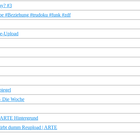
ay? #3
be #Beziehung #trudoku #funk #zdf
 Re-Upload
piegel
 – Die Woche
| ARTE Hintergrund
 stirbt dumm Reupload | ARTE