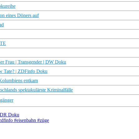
okureihe
on eines Döners auf
ad
RTE
ner Frau | Transgender | DW Doku
ew Tate? | ZDFinfo Doku
 Kolumbiens entkam
tschlands spektakulärste Kriminalfälle
lgänger
 NDR Doku
dfinfo #eisenbahn #züge