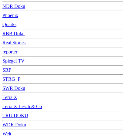
NDR Doku
Phoenix
Quarks
RBB Doku
Real Stories
reporter
Spiegel TV
SRF
STRG_F
SWR Doku
Terra X
Terra X Lesch & Co
TRU DOKU
WDR Doku
Welt