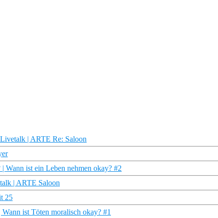
 Livetalk | ARTE Re: Saloon
yer
? | Wann ist ein Leben nehmen okay? #2
etalk | ARTE Saloon
it 25
| Wann ist Töten moralisch okay? #1