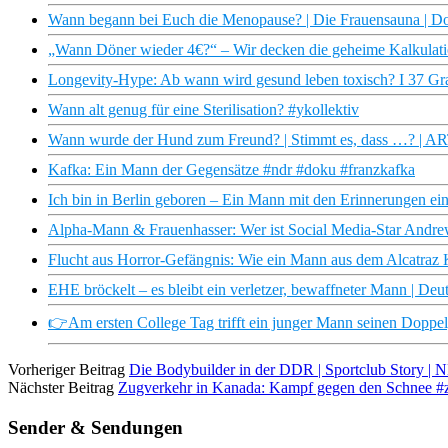
Wann begann bei Euch die Menopause? | Die Frauensauna | D
„Wann Döner wieder 4€?“ – Wir decken die geheime Kalkulati
Longevity-Hype: Ab wann wird gesund leben toxisch? I 37 Gr
Wann alt genug für eine Sterilisation? #ykollektiv
Wann wurde der Hund zum Freund? | Stimmt es, dass …? | A
Kafka: Ein Mann der Gegensätze #ndr #doku #franzkafka
Ich bin in Berlin geboren – Ein Mann mit den Erinnerungen ei
Alpha-Mann & Frauenhasser: Wer ist Social Media-Star Andr
Flucht aus Horror-Gefängnis: Wie ein Mann aus dem Alcatraz
EHE bröckelt – es bleibt ein verletzer, bewaffneter Mann | Deu
👉Am ersten College Tag trifft ein junger Mann seinen Doppe
Vorheriger Beitrag
Die Bodybuilder in der DDR | Sportclub Story |
Nächster Beitrag
Zugverkehr in Kanada: Kampf gegen den Schnee #z
Sender & Sendungen