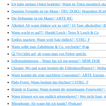
Ich habe meinen Onkel begleitet | Wann ist Töten moralisch ok
Danielas Freundin ist ein Mann | TRU DOKU #transition #Lie
Die Hebamme ist ein Mann! | ARTE RE:
Alkohol: Ab wann trinken wir zu viel? | 10 Tage alkoholfrei |
Wann wacht es auf?! | Harald Lesch | Terra X Lesch & Co
Endlos snacken: Wann wird Salz tödlich? | STRG_F
Wann sollte man Zahnbürste & Co. wechseln? 🧼🧽
🤒 Vivi klärt auf, ab wann man von Fieber spricht.
Selbstoptimierung – Wann bin ich gut genug? | MDR DOK
Ukraine: Wo und wann beginnt die Frühjahrsoffensive? | Welts
Wann kommt die erste rauchfreie Generation? | ARTE Europa
Pädo-Foren: Wann beginnt das löschen? I STRG_F
Brände in Europa: Wann kommt die gemeinsame Feuerwehr? 
Wann können wir uns endlich teleportieren? | Wer nicht fragt,
Misophonie: Ab wann bin ich krank? (Podcast)