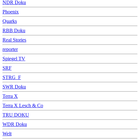
NDR Doku
Phoenix
Quarks
RBB Doku
Real Stories
reporter
Spiegel TV
SRF
STRG_F
SWR Doku
Terra X
Terra X Lesch & Co
TRU DOKU
WDR Doku
Welt