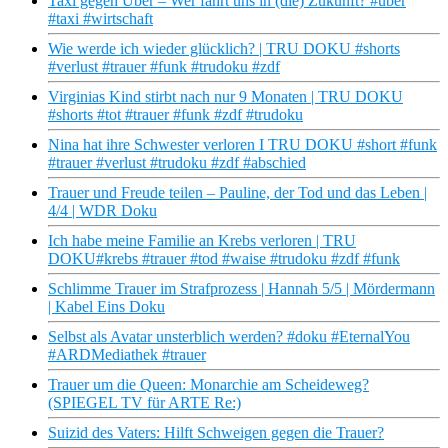
Taxi gegen Uber – Wer fährt uns in (die) Zukunft? #uber
#taxi #wirtschaft
Wie werde ich wieder glücklich? | TRU DOKU #shorts
#verlust #trauer #funk #trudoku #zdf
Virginias Kind stirbt nach nur 9 Monaten | TRU DOKU
#shorts #tot #trauer #funk #zdf #trudoku
Nina hat ihre Schwester verloren I TRU DOKU #short #funk
#trauer #verlust #trudoku #zdf #abschied
Trauer und Freude teilen – Pauline, der Tod und das Leben |
4/4 | WDR Doku
Ich habe meine Familie an Krebs verloren | TRU
DOKU#krebs #trauer #tod #waise #trudoku #zdf #funk
Schlimme Trauer im Strafprozess | Hannah 5/5 | Mördermann
| Kabel Eins Doku
Selbst als Avatar unsterblich werden? #doku #EternalYou
#ARDMediathek #trauer
Trauer um die Queen: Monarchie am Scheideweg?
(SPIEGEL TV für ARTE Re:)
Suizid des Vaters: Hilft Schweigen gegen die Trauer?