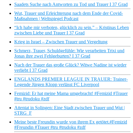
Saadets Suche nach Antworten zu Tod und Trauer I 37 Grad
Wut, Trauer und Erleichterung nach dem Ende der Covid-
Maßnahmen | Weltspiegel Podcast
“Ich habe mir verboten, glücklich zu sein.” – Kristinas Leben
zwischen Liebe und Trauer I 37 Grad
Krieg in Israel – Zwischen Trauer und Vergeltung
Schmerz, Trauer, Schuldgefühle: Wie verarbeiten Trixi und
Jonas ihre zwei Fehlgeburten? I 37 Grad
Nach der Trauer das große Glück? Witwe Nadine ist wieder
verliebt I 37 Grad
ENGLANDS PREMIER LEAGUE IN TRAUER: Trainer-
Legende Jürgen Klopp verlässt FC Liverpool
Femizid: Er hat meine Mama umgebracht! #Femizid #Trauer
#tru #trudoku #zdf
Attentat in Solingen: Eine Stadt zwischen Trauer und Wut |
STRG_F
Meine beste Freundin wurde von ihrem Ex getötet.#Femizid
#Freundin #Trauer #tru #trudoku #zdf