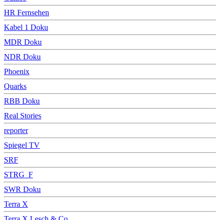
HR Fernsehen
Kabel 1 Doku
MDR Doku
NDR Doku
Phoenix
Quarks
RBB Doku
Real Stories
reporter
Spiegel TV
SRF
STRG_F
SWR Doku
Terra X
Terra X Lesch & Co