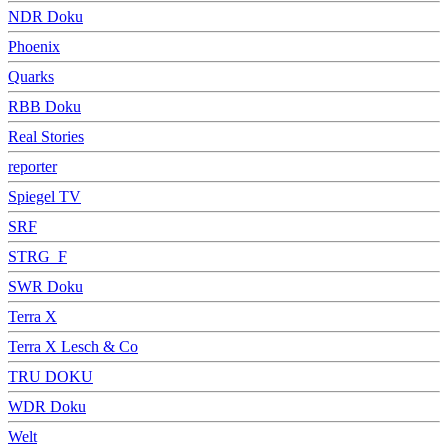
NDR Doku
Phoenix
Quarks
RBB Doku
Real Stories
reporter
Spiegel TV
SRF
STRG_F
SWR Doku
Terra X
Terra X Lesch & Co
TRU DOKU
WDR Doku
Welt