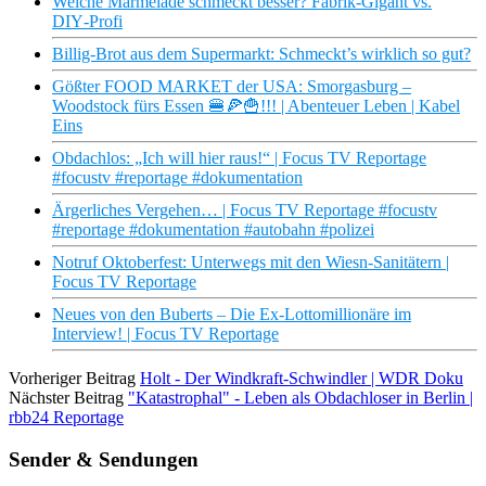
Welche Marmelade schmeckt besser? Fabrik‑Gigant vs.
DIY‑Profi
Billig-Brot aus dem Supermarkt: Schmeckt’s wirklich so gut?
Gößter FOOD MARKET der USA: Smorgasburg –
Woodstock fürs Essen 🍔🍕🍟!!! | Abenteuer Leben | Kabel
Eins
Obdachlos: „Ich will hier raus!“ | Focus TV Reportage
#focustv #reportage #dokumentation
Ärgerliches Vergehen… | Focus TV Reportage #focustv
#reportage #dokumentation #autobahn #polizei
Notruf Oktoberfest: Unterwegs mit den Wiesn-Sanitätern |
Focus TV Reportage
Neues von den Buberts – Die Ex-Lottomillionäre im
Interview! | Focus TV Reportage
Vorheriger Beitrag
Holt - Der Windkraft-Schwindler | WDR Doku
Nächster Beitrag
"Katastrophal" - Leben als Obdachloser in Berlin |
rbb24 Reportage
Sender & Sendungen