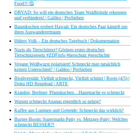
Food?! 🤔
DRYAD: So will ein deutsches Team Waldbrände erkennen
und verhindern! | Galileo | ProSieben
Baumkuchen erobert Hawaii: Ein deutsches Paar kämpft um
ihren Auswanderertraum
Hitlers Volk – Ein deutsches Tagebuch | Dokumentation
Nazis als Tierschützer? Görings erstes deutsches
Tierschutzgesetz #ZDFinfo #tierschutz #geschichte
Vegane Weißwurst polarisiert! Schmeckt man tatsächlich
keinen Unterschied? | Galileo | ProSieben
Biodiversität: Vielfalt schmeckt, Vielfalt schützt | Roots (4/5) |
Doku HD Reupload | ARTE
Krapfen, Berliner, Pfannkuchen…Hauptsache es schmeckt
Warum schmeckt Ananas eigentlich so pelzig?
Kaffee aus Lupinen und Getreide: Schmeckt das wirklich?
Burger-Boom: Supermarkt-Patty vs. Metzger-Patty: Welches
schmeckt BESSER?!