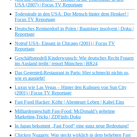
USA (2007) | Focus TV Reportage
Todesstrafe in den USA: Der Mensch hinter dem Henker! |
Focus TV Reportage
Deutsches Rentnerdorf in Polen | Bauträger insolvent | Doku |
Reportage
Notruf USA- Einsatz in Chicago (2001) | Focus TV
Reportage
Geschäftsmodell Kinderwunsch: Wie deutsches Recht Frauen
ins Ausland treibt | report München | BR24
Das Gegenteil-Restaurant in Paris: Hier schmeckt nichts so,
wie es aussieht!
Luxus wie Las Vegas – Hinter den Kulissen von Sun City
(2001) | Focus TV Reportage
Fast Food Hacker: Köfte | Abenteuer Leben | Kabel Eins
Milliardengeschäft Fast-Food: McDonald’s geheime
Marketing-Tricks | ZDFinfo Doku
In Japan bekommt „Fast Food“ eine ganz neue Bedeutung!
Chicken Nuggets: Was steckt wirklich in dem beliebten Fast