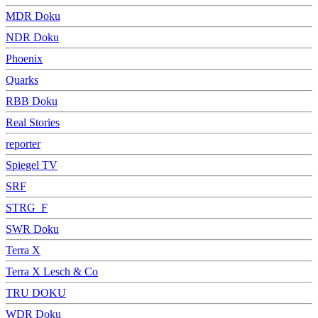
MDR Doku
NDR Doku
Phoenix
Quarks
RBB Doku
Real Stories
reporter
Spiegel TV
SRF
STRG_F
SWR Doku
Terra X
Terra X Lesch & Co
TRU DOKU
WDR Doku