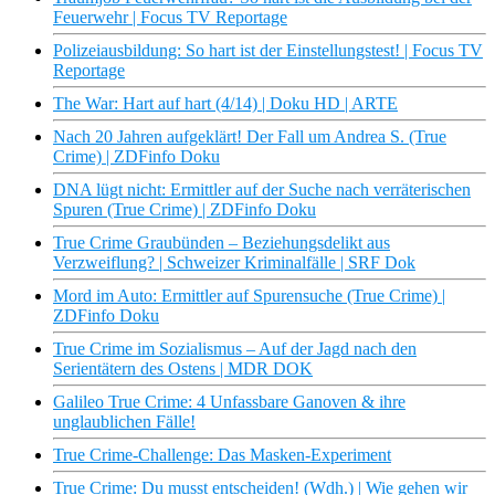
Feuerwehr | Focus TV Reportage
Polizeiausbildung: So hart ist der Einstellungstest! | Focus TV
Reportage
The War: Hart auf hart (4/14) | Doku HD | ARTE
Nach 20 Jahren aufgeklärt! Der Fall um Andrea S. (True
Crime) | ZDFinfo Doku
DNA lügt nicht: Ermittler auf der Suche nach verräterischen
Spuren (True Crime) | ZDFinfo Doku
True Crime Graubünden – Beziehungsdelikt aus
Verzweiflung? | Schweizer Kriminalfälle | SRF Dok
Mord im Auto: Ermittler auf Spurensuche (True Crime) |
ZDFinfo Doku
True Crime im Sozialismus – Auf der Jagd nach den
Serientätern des Ostens | MDR DOK
Galileo True Crime: 4 Unfassbare Ganoven & ihre
unglaublichen Fälle!
True Crime-Challenge: Das Masken-Experiment
True Crime: Du musst entscheiden! (Wdh.) | Wie gehen wir