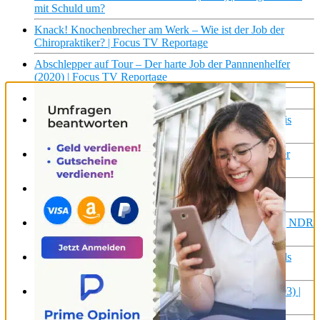
mit Schuld um?
Knack! Knochenbrecher am Werk – Wie ist der Job der
Chiropraktiker? | Focus TV Reportage
Abschlepper auf Tour – Der harte Job der Pannnenhelfer
(2020) | Focus TV Reportage
Wie hart ist der Job der Flugzeug Reiniger?
Führerschein zu schwer? So hart sind Theorie und Praxis
wirklich | Die Story | Kontrovers | BR24
Camp der Elitesoldaten: So hart ist die Ausbildung in der
Fremdenlegion wirklich | ZDFinfo Doku
Arbeiten in der Kanalisation – Scheiß-Job? | Die Story |
Kontrovers | BR24
Arbeiten mit Ü65: Rentner im Job | Die Nordreportage | NDR
Doku
1.500 km/h in mehr als 10.000 Metern Höhe: Der Job als
Tornado-Pilot ist nichts für schwache Nerven!
UMTS (3G) – Als das Internet auf das Handy kam (2003) |
Focus TV Reportage