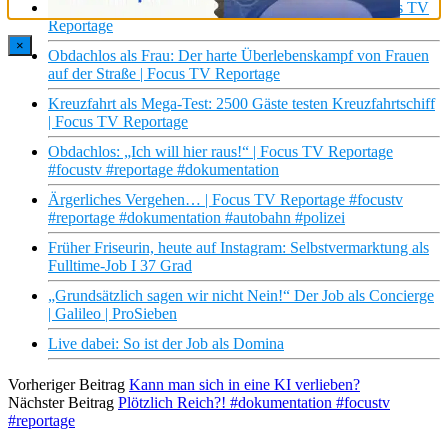
Kurvenrausch: Als Plus-Size Model zum Erfolg! | Focus TV
Reportage
×
Obdachlos als Frau: Der harte Überlebenskampf von Frauen
auf der Straße | Focus TV Reportage
Kreuzfahrt als Mega-Test: 2500 Gäste testen Kreuzfahrtschiff
| Focus TV Reportage
Obdachlos: „Ich will hier raus!“ | Focus TV Reportage
#focustv #reportage #dokumentation
Ärgerliches Vergehen… | Focus TV Reportage #focustv
#reportage #dokumentation #autobahn #polizei
Früher Friseurin, heute auf Instagram: Selbstvermarktung als
Fulltime-Job I 37 Grad
„Grundsätzlich sagen wir nicht Nein!“ Der Job als Concierge
| Galileo | ProSieben
Live dabei: So ist der Job als Domina
Vorheriger Beitrag
Kann man sich in eine KI verlieben?
Nächster Beitrag
Plötzlich Reich?! #dokumentation #focustv
#reportage