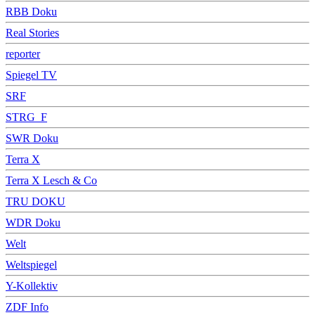
RBB Doku
Real Stories
reporter
Spiegel TV
SRF
STRG_F
SWR Doku
Terra X
Terra X Lesch & Co
TRU DOKU
WDR Doku
Welt
Weltspiegel
Y-Kollektiv
ZDF Info