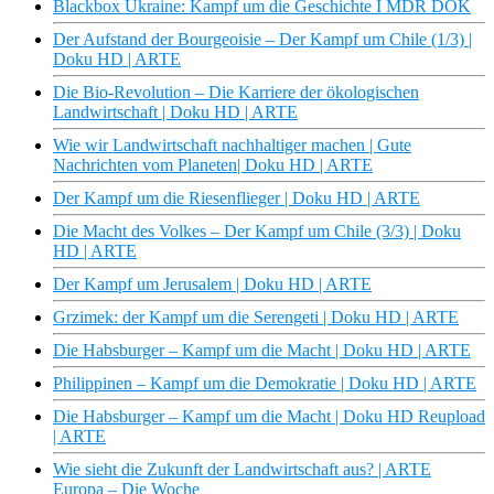
Blackbox Ukraine: Kampf um die Geschichte I MDR DOK
Der Aufstand der Bourgeoisie – Der Kampf um Chile (1/3) |
Doku HD | ARTE
Die Bio-Revolution – Die Karriere der ökologischen
Landwirtschaft | Doku HD | ARTE
Wie wir Landwirtschaft nachhaltiger machen | Gute
Nachrichten vom Planeten| Doku HD | ARTE
Der Kampf um die Riesenflieger | Doku HD | ARTE
Die Macht des Volkes – Der Kampf um Chile (3/3) | Doku
HD | ARTE
Der Kampf um Jerusalem | Doku HD | ARTE
Grzimek: der Kampf um die Serengeti | Doku HD | ARTE
Die Habsburger – Kampf um die Macht | Doku HD | ARTE
Philippinen – Kampf um die Demokratie | Doku HD | ARTE
Die Habsburger – Kampf um die Macht | Doku HD Reupload
| ARTE
Wie sieht die Zukunft der Landwirtschaft aus? | ARTE
Europa – Die Woche