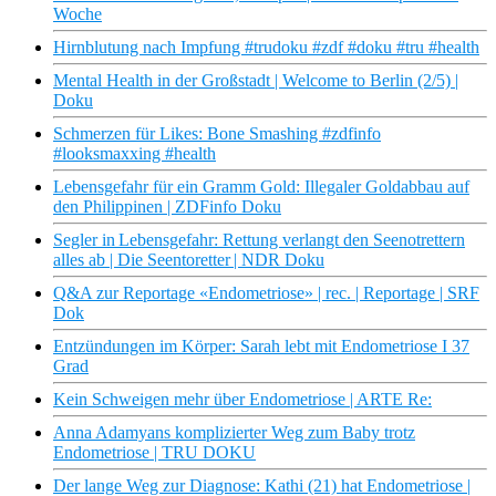
Woche
Hirnblutung nach Impfung #trudoku #zdf #doku #tru #health
Mental Health in der Großstadt | Welcome to Berlin (2/5) |
Doku
Schmerzen für Likes: Bone Smashing #zdfinfo
#looksmaxxing #health
Lebensgefahr für ein Gramm Gold: Illegaler Goldabbau auf
den Philippinen | ZDFinfo Doku
Segler in Lebensgefahr: Rettung verlangt den Seenotrettern
alles ab | Die Seentoretter | NDR Doku
Q&A zur Reportage «Endometriose» | rec. | Reportage | SRF
Dok
Entzündungen im Körper: Sarah lebt mit Endometriose I 37
Grad
Kein Schweigen mehr über Endometriose | ARTE Re:
Anna Adamyans komplizierter Weg zum Baby trotz
Endometriose | TRU DOKU
Der lange Weg zur Diagnose: Kathi (21) hat Endometriose |