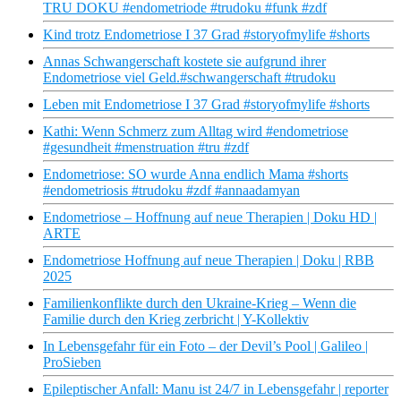
TRU DOKU #endometriode #trudoku #funk #zdf
Kind trotz Endometriose I 37 Grad #storyofmylife #shorts
Annas Schwangerschaft kostete sie aufgrund ihrer
Endometriose viel Geld.#schwangerschaft #trudoku
Leben mit Endometriose I 37 Grad #storyofmylife #shorts
Kathi: Wenn Schmerz zum Alltag wird #endometriose
#gesundheit #menstruation #tru #zdf
Endometriose: SO wurde Anna endlich Mama #shorts
#endometriosis #trudoku #zdf #annaadamyan
Endometriose – Hoffnung auf neue Therapien | Doku HD |
ARTE
Endometriose Hoffnung auf neue Therapien | Doku | RBB
2025
Familienkonflikte durch den Ukraine-Krieg – Wenn die
Familie durch den Krieg zerbricht | Y-Kollektiv
In Lebensgefahr für ein Foto – der Devil’s Pool | Galileo |
ProSieben
Epileptischer Anfall: Manu ist 24/7 in Lebensgefahr | reporter