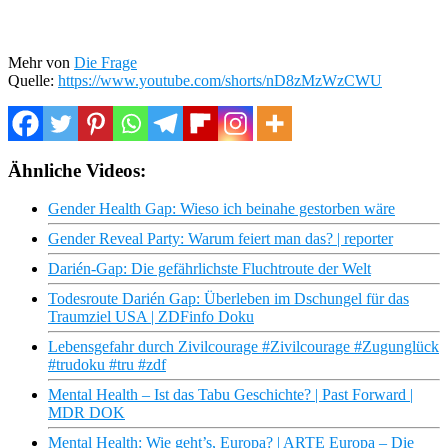
Mehr von
Die Frage
Quelle:
https://www.youtube.com/shorts/nD8zMzWzCWU
Ähnliche Videos:
Gender Health Gap: Wieso ich beinahe gestorben wäre
Gender Reveal Party: Warum feiert man das? | reporter
Darién-Gap: Die gefährlichste Fluchtroute der Welt
Todesroute Darién Gap: Überleben im Dschungel für das
Traumziel USA | ZDFinfo Doku
Lebensgefahr durch Zivilcourage #Zivilcourage #Zugunglück
#trudoku #tru #zdf
Mental Health – Ist das Tabu Geschichte? | Past Forward |
MDR DOK
Mental Health: Wie geht’s, Europa? | ARTE Europa – Die