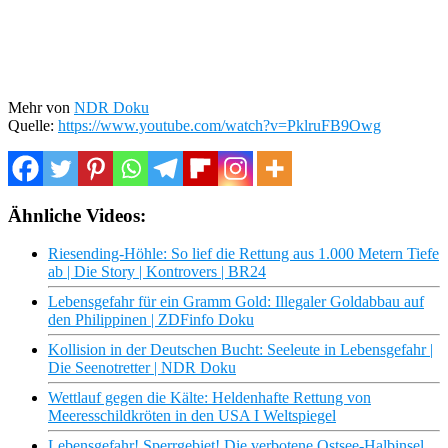
Mehr von
NDR Doku
Quelle:
https://www.youtube.com/watch?v=PklruFB9Owg
Ähnliche Videos:
Riesending-Höhle: So lief die Rettung aus 1.000 Metern Tiefe
ab | Die Story | Kontrovers | BR24
Lebensgefahr für ein Gramm Gold: Illegaler Goldabbau auf
den Philippinen | ZDFinfo Doku
Kollision in der Deutschen Bucht: Seeleute in Lebensgefahr |
Die Seenotretter | NDR Doku
Wettlauf gegen die Kälte: Heldenhafte Rettung von
Meeresschildkröten in den USA I Weltspiegel
Lebensgefahr! Sperrgebiet! Die verbotene Ostsee-Halbinsel