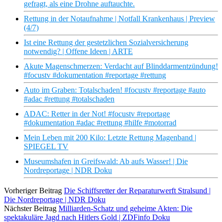
gefragt, als eine Drohne auftauchte.
Rettung in der Notaufnahme | Notfall Krankenhaus | Preview
(4/7)
Ist eine Rettung der gestetzlichen Sozialversicherung
notwendig? | Offene Ideen | ARTE
Akute Magenschmerzen: Verdacht auf Blinddarmentzündung!
#focustv #dokumentation #reportage #rettung
Auto im Graben: Totalschaden! #focustv #reportage #auto
#adac #rettung #totalschaden
ADAC: Retter in der Not! #focustv #reportage
#dokumentation #adac #rettung #hilfe #motorrad
Mein Leben mit 200 Kilo: Letzte Rettung Magenband |
SPIEGEL TV
Museumshafen in Greifswald: Ab aufs Wasser! | Die
Nordreportage | NDR Doku
Vorheriger Beitrag
Die Schiffsretter der Reparaturwerft Stralsund |
Die Nordreportage | NDR Doku
Nächster Beitrag
Milliarden-Schatz und geheime Akten: Die
spektakuläre Jagd nach Hitlers Gold | ZDFinfo Doku