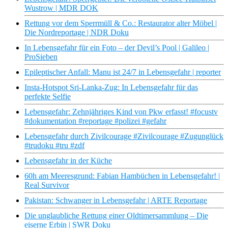
Wustrow | MDR DOK
Rettung vor dem Sperrmüll & Co.: Restaurator alter Möbel |
Die Nordreportage | NDR Doku
In Lebensgefahr für ein Foto – der Devil’s Pool | Galileo |
ProSieben
Epileptischer Anfall: Manu ist 24/7 in Lebensgefahr | reporter
Insta-Hotspot Sri-Lanka-Zug: In Lebensgefahr für das
perfekte Selfie
Lebensgefahr: Zehnjähriges Kind von Pkw erfasst! #focustv
#dokumentation #reportage #polizei #gefahr
Lebensgefahr durch Zivilcourage #Zivilcourage #Zugunglück
#trudoku #tru #zdf
Lebensgefahr in der Küche
60h am Meeresgrund: Fabian Hambüchen in Lebensgefahr! |
Real Survivor
Pakistan: Schwanger in Lebensgefahr | ARTE Reportage
Die unglaubliche Rettung einer Oldtimersammlung – Die
eiserne Erbin | SWR Doku